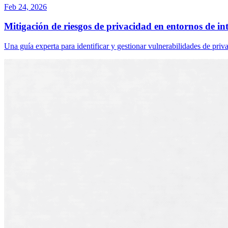
Feb 24, 2026
Mitigación de riesgos de privacidad en entornos de i
Una guía experta para identificar y gestionar vulnerabilidades de priv