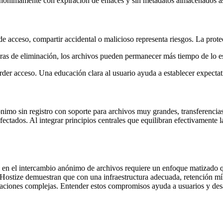
ónimamente con expiración de enlaces y sin metadatos almacenados ase
e acceso, compartir accidental o malicioso representa riesgos. La prote
aras de eliminación, los archivos pueden permanecer más tiempo de lo es
rder acceso. Una educación clara al usuario ayuda a establecer expectat
mo sin registro con soporte para archivos muy grandes, transferencias r
ectados. Al integrar principios centrales que equilibran efectivamente l
ad en el intercambio anónimo de archivos requiere un enfoque matizado q
ostize demuestran que con una infraestructura adecuada, retención míni
uraciones complejas. Entender estos compromisos ayuda a usuarios y des