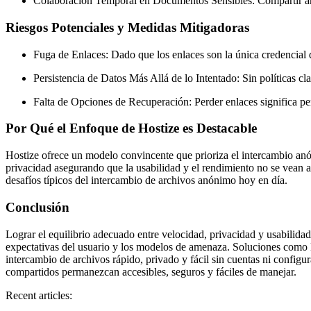
Colaboración Temporal en Documentos Sensibles:
Compartir an
Riesgos Potenciales y Medidas Mitigadoras
Fuga de Enlaces:
Dado que los enlaces son la única credencial d
Persistencia de Datos Más Allá de lo Intentado:
Sin políticas cl
Falta de Opciones de Recuperación:
Perder enlaces significa pe
Por Qué el Enfoque de Hostize es Destacable
Hostize ofrece un modelo convincente que prioriza el intercambio anóni
privacidad asegurando que la usabilidad y el rendimiento no se vean af
desafíos típicos del intercambio de archivos anónimo hoy en día.
Conclusión
Lograr el equilibrio adecuado entre velocidad, privacidad y usabilid
expectativas del usuario y los modelos de amenaza. Soluciones como H
intercambio de archivos rápido, privado y fácil sin cuentas ni config
compartidos permanezcan accesibles, seguros y fáciles de manejar.
Recent articles: