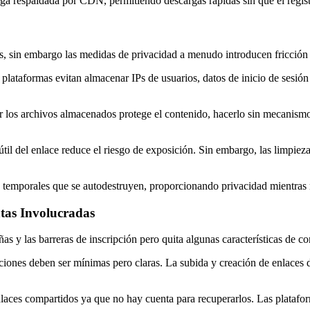
ga respaldada por CDN, permitiendo descargas rápidas sin que el registr
, sin embargo las medidas de privacidad a menudo introducen fricción 
plataformas evitan almacenar IPs de usuarios, datos de inicio de sesión 
r los archivos almacenados protege el contenido, hacerlo sin mecanismo
útil del enlace reduce el riesgo de exposición. Sin embargo, las limpiez
es temporales que se autodestruyen, proporcionando privacidad mientras 
tas Involucradas
s y las barreras de inscripción pero quita algunas características de c
aciones deben ser mínimas pero claras. La subida y creación de enlaces d
laces compartidos ya que no hay cuenta para recuperarlos. Las platafor