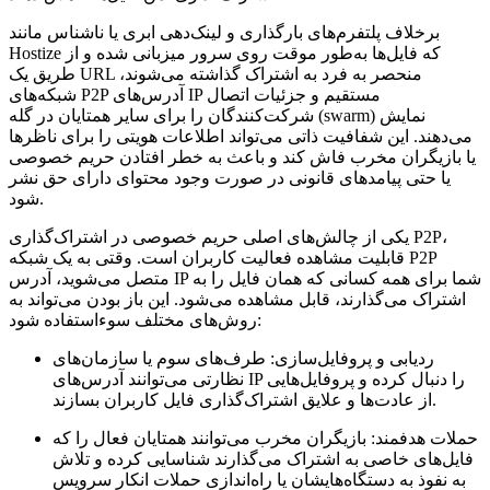
برخلاف پلتفرم‌های بارگذاری و لینک‌دهی ابری یا ناشناس مانند
Hostize که فایل‌ها به‌طور موقت روی سرور میزبانی شده و از
طریق یک URL منحصر به فرد به اشتراک گذاشته می‌شوند،
شبکه‌های P2P آدرس‌های IP مستقیم و جزئیات اتصال
شرکت‌کنندگان را برای سایر همتایان در گله (swarm) نمایش
می‌دهند. این شفافیت ذاتی می‌تواند اطلاعات هویتی را برای ناظرها
یا بازیگران مخرب فاش کند و باعث به خطر افتادن حریم خصوصی
یا حتی پیامدهای قانونی در صورت وجود محتوای دارای حق نشر
شود.
یکی از چالش‌های اصلی حریم خصوصی در اشتراک‌گذاری P2P،
قابلیت مشاهده فعالیت کاربران است. وقتی به یک شبکه P2P
متصل می‌شوید، آدرس IP شما برای همه کسانی که همان فایل را به
اشتراک می‌گذارند، قابل مشاهده می‌شود. این باز بودن می‌تواند به
روش‌های مختلف سوءاستفاده شود:
ردیابی و پروفایل‌سازی:
طرف‌های سوم یا سازمان‌های
نظارتی می‌توانند آدرس‌های IP را دنبال کرده و پروفایل‌هایی
از عادت‌ها و علایق اشتراک‌گذاری فایل کاربران بسازند.
حملات هدفمند:
بازیگران مخرب می‌توانند همتایان فعال را که
فایل‌های خاصی به اشتراک می‌گذارند شناسایی کرده و تلاش
به نفوذ به دستگاه‌هایشان یا راه‌اندازی حملات انکار سرویس