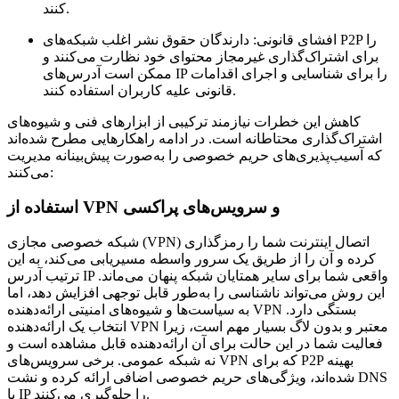
کنند.
افشای قانونی:
دارندگان حقوق نشر اغلب شبکه‌های P2P را
برای اشتراک‌گذاری غیرمجاز محتوای خود نظارت می‌کنند و
ممکن است آدرس‌های IP را برای شناسایی و اجرای اقدامات
قانونی علیه کاربران استفاده کنند.
کاهش این خطرات نیازمند ترکیبی از ابزارهای فنی و شیوه‌های
اشتراک‌گذاری محتاطانه است. در ادامه راهکارهایی مطرح شده‌اند
که آسیب‌پذیری‌های حریم خصوصی را به‌صورت پیش‌بینانه مدیریت
می‌کنند:
استفاده از VPN و سرویس‌های پراکسی
شبکه خصوصی مجازی (VPN) اتصال اینترنت شما را رمزگذاری
کرده و آن را از طریق یک سرور واسطه مسیریابی می‌کند، به این
ترتیب آدرس IP واقعی شما برای سایر همتایان شبکه پنهان می‌ماند.
این روش می‌تواند ناشناسی را به‌طور قابل توجهی افزایش دهد، اما
به سیاست‌ها و شیوه‌های امنیتی ارائه‌دهنده VPN بستگی دارد.
انتخاب یک ارائه‌دهنده VPN معتبر و بدون لاگ بسیار مهم است، زیرا
فعالیت شما در این حالت برای آن ارائه‌دهنده قابل مشاهده است و
نه شبکه عمومی. برخی سرویس‌های VPN که برای P2P بهینه
شده‌اند، ویژگی‌های حریم خصوصی اضافی ارائه کرده و نشت DNS
یا IP را جلوگیری می‌کنند.