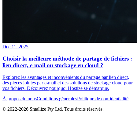
Dec 11, 2025
Choisir la meilleure méthode de partage de fichiers :
lien direct, e-mail ou stockage en cloud ?
Explorez les avantages et inconvénients du partage par lien direct,
des pièces jointes par e-mail et des solutions de stockage cloud pour
vos fichiers. Découvrez pourquoi Hostize se démarque.
À propos de nous
Conditions générales
Politique de confidentialité
© 2022-
2026
Smallize Pty Ltd.
Tous droits réservés.