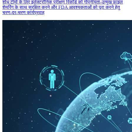
शोध टीमों के लिए इलेक्ट्रॉनिक परीक्षण रिकॉर्ड को गोपनीयता‑उन्मुख फ़ाइल
शेयरिंग के साथ सुरक्षित करने और FDA आवश्यकताओं को पूरा करने हेतु
चरण‑दर‑चरण कार्यप्रवाह