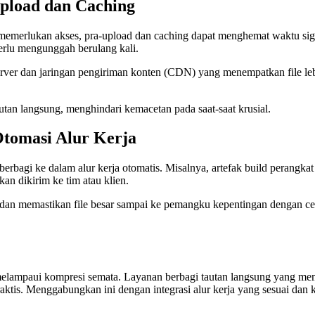
pload dan Caching
 memerlukan akses, pra-upload dan caching dapat menghemat waktu sign
erlu mengunggah berulang kali.
erver dan jaringan pengiriman konten (CDN) yang menempatkan file leb
tan langsung, menghindari kemacetan pada saat-saat krusial.
Otomasi Alur Kerja
erbagi ke dalam alur kerja otomatis. Misalnya, artefak build perangkat 
kan dikirim ke tim atau klien.
dan memastikan file besar sampai ke pemangku kepentingan dengan cep
ng melampaui kompresi semata. Layanan berbagi tautan langsung yang 
raktis. Menggabungkan ini dengan integrasi alur kerja yang sesuai dan