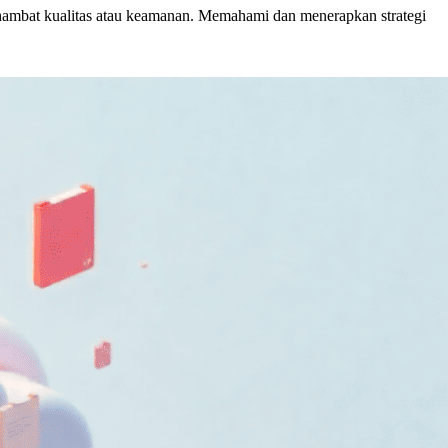
ambat kualitas atau keamanan. Memahami dan menerapkan strategi