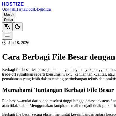
Unggah
Harga
Docs
Blog
Mitra
Masuk
Daftar
🕒
Jan 18, 2026
Cara Berbagi File Besar dengan 
Berbagi file besar tetap menjadi tantangan bagi banyak pengguna me
trade-off signifikan seperti konsumsi waktu, kehilangan kualitas, atau
pemahaman yang lebih dalam tentang pertimbangan teknis dan praktis
Memahami Tantangan Berbagi File Besar
File besar—mulai dari video resolusi tinggi hingga dataset ekstens
atau tidak stabil. Menggunakan lampiran email menjadi tidak praktis 
Berbagi file besar secara efisien menuntut keseimbangan antara kecep