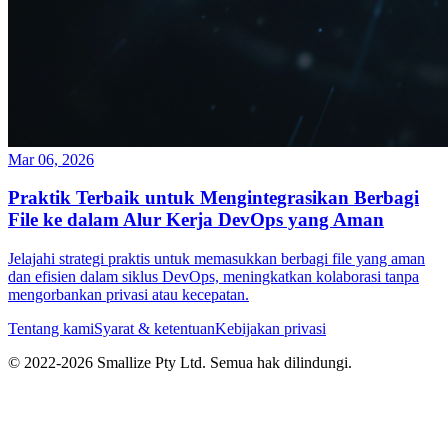
Mar 06, 2026
Praktik Terbaik untuk Mengintegrasikan Berbagi
File ke dalam Alur Kerja DevOps yang Aman
Jelajahi strategi praktis untuk memasukkan berbagi file yang aman
dan efisien dalam siklus DevOps, meningkatkan kolaborasi tanpa
mengorbankan privasi atau kecepatan.
Tentang kami
Syarat & ketentuan
Kebijakan privasi
© 2022-
2026
Smallize Pty Ltd.
Semua hak dilindungi.