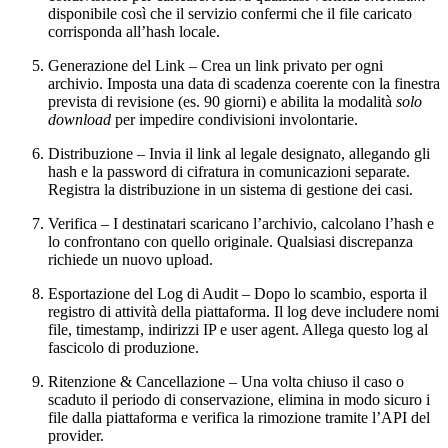
disponibile così che il servizio confermi che il file caricato
corrisponda all’hash locale.
Generazione del Link
– Crea un link
privato
per ogni
archivio. Imposta una data di scadenza coerente con la finestra
prevista di revisione (es. 90 giorni) e abilita la modalità
solo
download
per impedire condivisioni involontarie.
Distribuzione
– Invia il link al legale designato, allegando gli
hash e la password di cifratura in comunicazioni separate.
Registra la distribuzione in un sistema di gestione dei casi.
Verifica
– I destinatari scaricano l’archivio, calcolano l’hash e
lo confrontano con quello originale. Qualsiasi discrepanza
richiede un nuovo upload.
Esportazione del Log di Audit
– Dopo lo scambio, esporta il
registro di attività della piattaforma. Il log deve includere nomi
file, timestamp, indirizzi IP e user agent. Allega questo log al
fascicolo di produzione.
Ritenzione & Cancellazione
– Una volta chiuso il caso o
scaduto il periodo di conservazione, elimina in modo sicuro i
file dalla piattaforma e verifica la rimozione tramite l’API del
provider.