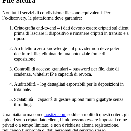
File Sicura
Non tutti i servizi di condivisione file sono equivalenti. Per
l’e‑discovery, la piattaforma deve garantire:
Crittografia end‑to‑end
– i dati devono essere criptati sul client
prima di lasciare il dispositivo e rimanere criptati in transito e a
riposo.
Architettura zero‑knowledge
– il provider non deve poter
decifrare i file, eliminando una potenziale fonte di
esposizione.
Controlli di accesso granulari
– password per file, date di
scadenza, whitelist IP e capacità di revoca.
Auditabilità
– log dettagliati esportabili per le deposizioni in
tribunale.
Scalabilità
– capacità di gestire upload multi‑gigabyte senza
throttling.
Una piattaforma come
hostize.com
soddisfa molti di questi criteri: gli
upload sono criptati lato client, i link possono essere impostati come
privati o a tempo limitato, e non è richiesta alcuna registrazione,
riducendo l’impronta di dati personali del servizio stesso.