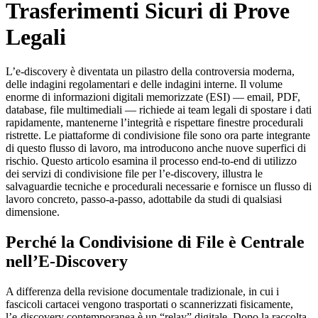
Trasferimenti Sicuri di Prove
Legali
L’e‑discovery è diventata un pilastro della controversia moderna,
delle indagini regolamentari e delle indagini interne. Il volume
enorme di informazioni digitali memorizzate (ESI) — email, PDF,
database, file multimediali — richiede ai team legali di spostare i dati
rapidamente, mantenerne l’integrità e rispettare finestre procedurali
ristrette. Le piattaforme di condivisione file sono ora parte integrante
di questo flusso di lavoro, ma introducono anche nuove superfici di
rischio. Questo articolo esamina il processo end‑to‑end di utilizzo
dei servizi di condivisione file per l’e‑discovery, illustra le
salvaguardie tecniche e procedurali necessarie e fornisce un flusso di
lavoro concreto, passo‑a‑passo, adottabile da studi di qualsiasi
dimensione.
Perché la Condivisione di File è Centrale
nell’E‑Discovery
A differenza della revisione documentale tradizionale, in cui i
fascicoli cartacei vengono trasportati o scannerizzati fisicamente,
l’e‑discovery contemporanea è un “relay” digitale. Dopo la raccolta