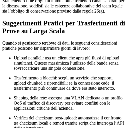
Mantenendo i file originali immutabili e fornendo canali separati per
la discussione, soddisfi sia le esigenze collaborative del team legale
sia l’obbligo di conservazione previsto dalla regola 26(g).
Suggerimenti Pratici per Trasferimenti di
Prove su Larga Scala
Quando si gestiscono terabyte di dati, le seguenti considerazioni
pratiche possono far risparmiare giorni di lavoro:
Upload paralleli
: usa un client che apra più flussi di upload
simultanei. Questo massimizza l’utilizzo della banda senza
sovraccaricare una singola connessione.
Trasferimento a blocchi
: scegli un servizio che supporti
upload chunked e riprendibili; se la connessione cade, il
trasferimento può continuare da dove era stato interrotto.
Shaping della rete
: assegna una VLAN dedicata o un profilo
QoS al traffico di discovery per evitare conflitti con le
applicazioni critiche dell’azienda.
Verifica del checksum post‑upload
: automatizza il confronto
tra checksum locali e remoti tramite script che interroga l’API