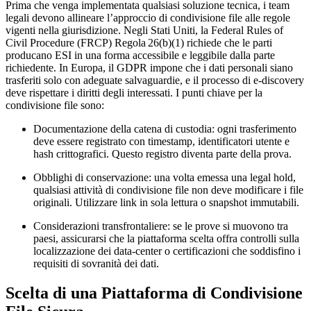
Prima che venga implementata qualsiasi soluzione tecnica, i team
legali devono allineare l’approccio di condivisione file alle regole
vigenti nella giurisdizione. Negli Stati Uniti, la Federal Rules of
Civil Procedure (FRCP) Regola 26(b)(1) richiede che le parti
producano ESI in una forma
accessibile
e
leggibile
dalla parte
richiedente. In Europa, il GDPR impone che i dati personali siano
trasferiti solo con adeguate salvaguardie, e il processo di e‑discovery
deve rispettare i diritti degli interessati. I punti chiave per la
condivisione file sono:
Documentazione della catena di custodia
: ogni trasferimento
deve essere registrato con timestamp, identificatori utente e
hash crittografici. Questo registro diventa parte della prova.
Obblighi di conservazione
: una volta emessa una legal hold,
qualsiasi attività di condivisione file non deve modificare i file
originali. Utilizzare link in sola lettura o snapshot immutabili.
Considerazioni transfrontaliere
: se le prove si muovono tra
paesi, assicurarsi che la piattaforma scelta offra controlli sulla
localizzazione dei data‑center o certificazioni che soddisfino i
requisiti di sovranità dei dati.
Scelta di una Piattaforma di Condivisione