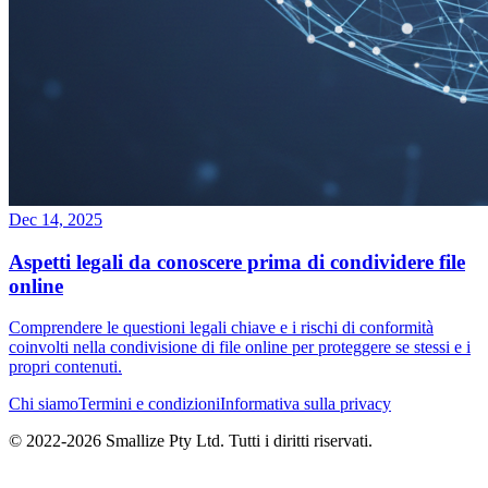
Dec 14, 2025
Aspetti legali da conoscere prima di condividere file
online
Comprendere le questioni legali chiave e i rischi di conformità
coinvolti nella condivisione di file online per proteggere se stessi e i
propri contenuti.
Chi siamo
Termini e condizioni
Informativa sulla privacy
© 2022-
2026
Smallize Pty Ltd.
Tutti i diritti riservati.