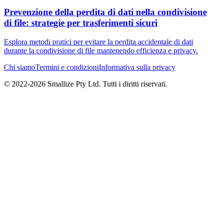
Prevenzione della perdita di dati nella condivisione
di file: strategie per trasferimenti sicuri
Esplora metodi pratici per evitare la perdita accidentale di dati
durante la condivisione di file mantenendo efficienza e privacy.
Chi siamo
Termini e condizioni
Informativa sulla privacy
© 2022-
2026
Smallize Pty Ltd.
Tutti i diritti riservati.