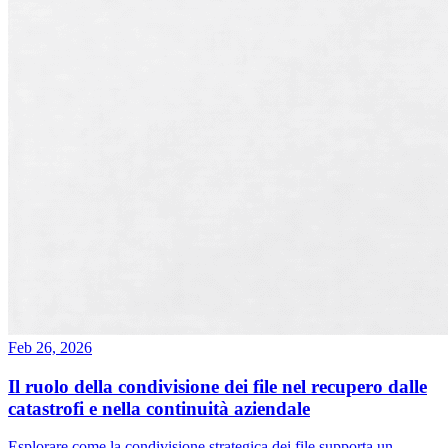
Feb 26, 2026
Il ruolo della condivisione dei file nel recupero dalle
catastrofi e nella continuità aziendale
Esplorare come la condivisione strategica dei file supporta un