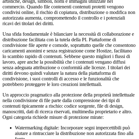
artistiche, design, simboli, nomi e immagini utilizzate nel
commercio. Quando file contenenti contenuti protetti vengono
condivisi online, il rischio di copiatura, distribuzione o modifica non
autorizzata aumenta, compromettendo il controllo e i potenziali
ricavi dei titolari dei diritti.
Una sfida fondamentale è bilanciare la necessità di collaborazione e
distribuzione facilitata con la tutela della PI. Piattaforme di
condivisione file aperte e comode, soprattutto quelle che consentono
caricamenti anonimi e senza registrazione come Hostize, facilitano
lo scambio rapido di contenuti. Sebbene questo migliori i flussi di
lavoro, apre anche la possibilità che i contenuti vengano diffusi
senza adeguata attribuzione o conformità alle licenze. I titolari dei
diritti devono quindi valutare la natura della piattaforma di
condivisione, i suoi controlli di accesso e le funzionalità che
potrebbero proteggere le loro creazioni intellettuali.
Un approccio pragmatico alla protezione della proprietà intellettuale
nella condivisione di file parte dalla comprensione dei tipi di
contenuti tipicamente a rischio: codice sorgente, file di design,
manoscritti, dati di ricerca riservati, multimedia proprietario e altro.
Ogni categoria richiede misure di protezione mirate:
Watermarking digitale
: Incorporare segni impercettibili può
aiutare a rintracciare la distribuzione non autorizzata fino alla
fonte.