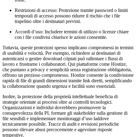
Restrizioni di accesso
: Protezione tramite password o limiti
temporali di accesso possono ridurre il rischio che i file
trapelino oltre i destinatari previsti.
Accordi d’uso
: Includere termini di utilizzo o licenze chiare
con i file condivisi chiarisce le azioni consentite.
Tuttavia, queste protezioni spesso implicano compromessi in termini
di usabilità e velocità. Per esempio, richiedere ai destinatari di
autenticarsi o gestire download criptati può rallentare i flussi di
lavoro e frustrarne i collaboratori. Qui piattaforme come Hostize,
che puntano a privacy e semplicità senza registrazione obbligatoria,
offrono un prezioso compromesso. Hostize consente la condivisione
rapida di file di grandi dimensioni tramite link diretti, semplificando
la collaborazione quando urgenza e facilità sono essenziali.
Inoltre, la protezione della proprietà intellettuale beneficia di
strategie orientate ai processi oltre ai controlli tecnologici.
Organizzazioni e individui dovrebbero promuovere la
consapevolezza della PI, formare gli stakeholder sulla gestione di
file sensibili e implementare monitoraggi d’uso laddove
tecnicamente possibile. Tracce di audit e revisioni periodiche
possono rilevare abusi precocemente e agevolare risposte
tempestive.