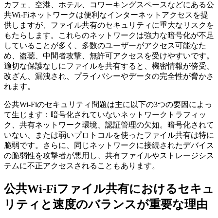
カフェ、空港、ホテル、コワーキングスペースなどにある公
共Wi-Fiネットワークは便利なインターネットアクセスを提
供しますが、ファイル共有のセキュリティに重大なリスクを
もたらします。これらのネットワークは強力な暗号化が不足
していることが多く、多数のユーザーがアクセス可能なた
め、盗聴、中間者攻撃、無許可アクセスを受けやすいです。
適切な保護なしにファイルを共有すると、機密情報が傍受、
改ざん、漏洩され、プライバシーやデータの完全性が脅かさ
れます。
公共Wi-Fiのセキュリティ問題は主に以下の3つの要因によっ
て生じます：暗号化されていないネットワークトラフィッ
ク、共有ネットワーク環境、認証管理の欠如。暗号化されて
いない、または弱いプロトコルを使ったファイル共有は特に
脆弱です。さらに、同じネットワークに接続されたデバイス
の脆弱性を攻撃者が悪用し、共有ファイルやストレージシス
テムに不正アクセスされることもあります。
公共Wi-Fiファイル共有におけるセキュ
リティと速度のバランスが重要な理由