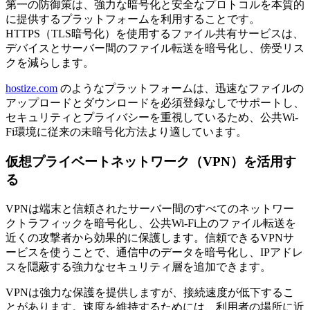
第一の防御策は、強力な暗号化と安全なプロトコルを本質的
に提供するプラットフォームを利用することです。
HTTPS（TLS暗号化）を使用するファイル共有サービスは、
デバイスとサーバー間のファイル転送を暗号化し、傍受リス
クを減らします。
hostize.com
のようなプラットフォームは、迅速なファイルの
アップロードとダウンロードを必須登録なしでサポートし、
セキュリティとプライバシーを重視しているため、公共Wi-
Fi環境に従来の未暗号化方法より適しています。
仮想プライベートネットワーク（VPN）を活用す
る
VPNは端末と信頼されたサーバー間のすべてのネットワー
クトラフィックを暗号化し、公共Wi-Fi上のファイル転送を
近くの攻撃者から効果的に保護します。信頼できるVPNサ
ービスを使うことで、通信中のデータを暗号化し、IPアドレ
スを隠蔽する強力なセキュリティ層を追加できます。
VPNは強力な保護を提供しますが、接続速度が低下するこ
とがあります。速度を維持するためには、利用者の場所に近