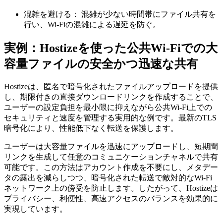
混雑を避ける：
混雑が少ない時間帯にファイル共有を
行い、Wi-Fiの混雑による遅延を防ぐ。
実例：Hostizeを使った公共Wi-Fiでの大
容量ファイルの安全かつ迅速な共有
Hostizeは、匿名で暗号化されたファイルアップロードを提供
し、期限付きの直接ダウンロードリンクを作成することで、
ユーザーの設定負担を最小限に抑えながら公共Wi-Fi上での
セキュリティと速度を管理する実用的な例です。最新のTLS
暗号化により、性能低下なく転送を保護します。
ユーザーは大容量ファイルを迅速にアップロードし、短期間
リンクを生成して任意のコミュニケーションチャネルで共有
可能です。この方法はアカウント作成を不要にし、メタデー
タの露出を減らしつつ、暗号化された転送で敵対的なWi-Fi
ネットワーク上の傍受を防止します。したがって、Hostizeは
プライバシー、利便性、高速アクセスのバランスを効果的に
実現しています。