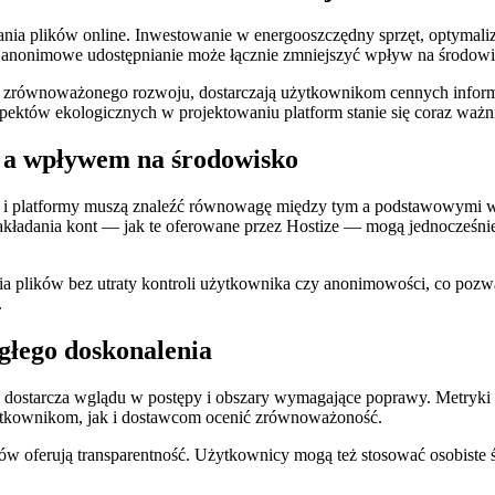
ia plików online. Inwestowanie w energooszczędny sprzęt, optymaliz
 i anonimowe udostępnianie może łącznie zmniejszyć wpływ na środowi
ecz zrównoważonego rozwoju, dostarczają użytkownikom cennych infor
pektów ekologicznych w projektowaniu platform stanie się coraz ważni
 a wpływem na środowisko
y i platformy muszą znaleźć równowagę między tym a podstawowymi war
akładania kont — jak te oferowane przez Hostize — mogą jednocześni
a plików bez utraty kontroli użytkownika czy anonimowości, co poz
.
głego doskonalenia
ostarcza wglądu w postępy i obszary wymagające poprawy. Metryki tak
żytkownikom, jak i dostawcom ocenić zrównoważoność.
w oferują transparentność. Użytkownicy mogą też stosować osobiste ś