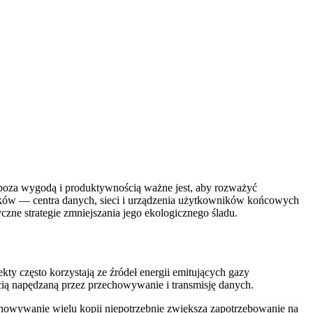
k poza wygodą i produktywnością ważne jest, aby rozważyć
plików — centra danych, sieci i urządzenia użytkowników końcowych
czne strategie zmniejszania jego ekologicznego śladu.
kty często korzystają ze źródeł energii emitujących gazy
ścią napędzaną przez przechowywanie i transmisję danych.
echowywanie wielu kopii niepotrzebnie zwiększa zapotrzebowanie na