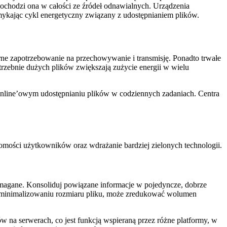
pochodzi ona w całości ze źródeł odnawialnych. Urządzenia
amykając cykl energetyczny związany z udostępnianiem plików.
ne zapotrzebowanie na przechowywanie i transmisję. Ponadto trwałe
rzebnie dużych plików zwiększają zużycie energii w wielu
online’owym udostępnianiu plików w codziennych zadaniach. Centra
domości użytkowników oraz wdrażanie bardziej zielonych technologii.
 wymagane. Konsoliduj powiązane informacje w pojedyncze, dobrze
ym minimalizowaniu rozmiaru pliku, może zredukować wolumen
a serwerach, co jest funkcją wspieraną przez różne platformy, w