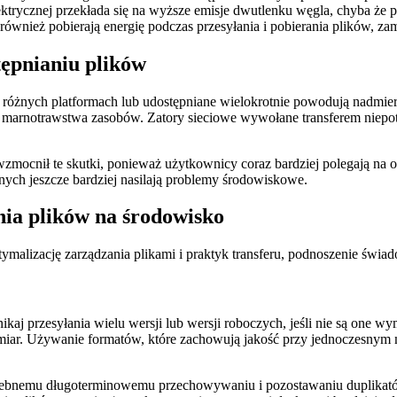
lektrycznej przekłada się na wyższe emisje dwutlenku węgla, chyba że 
również pobierają energię podczas przesyłania i pobierania plików, z
ępnianiu plików
różnych platformach lub udostępniane wielokrotnie powodują nadmier
 marnotrawstwa zasobów. Zatory sieciowe wywołane transferem niepot
mocnił te skutki, ponieważ użytkownicy coraz bardziej polegają na 
nych jeszcze bardziej nasilają problemy środowiskowe.
nia plików na środowisko
ymalizację zarządzania plikami i praktyk transferu, podnoszenie świa
ikaj przesyłania wielu wersji lub wersji roboczych, jeśli nie są one
rozmiar. Używanie formatów, które zachowują jakość przy jednoczesn
ebnemu długoterminowemu przechowywaniu i pozostawaniu duplikatów n