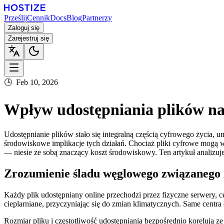
Prześlij
Cennik
Docs
Blog
Partnerzy
Zaloguj się
Zarejestruj się
🕒
Feb 10, 2026
Wpływ udostępniania plików na 
Udostępnianie plików stało się integralną częścią cyfrowego życia
środowiskowe implikacje tych działań. Chociaż pliki cyfrowe mogą w
— niesie ze sobą znaczący koszt środowiskowy. Ten artykuł analizuje
Zrozumienie śladu węglowego związanego
Każdy plik udostępniany online przechodzi przez fizyczne serwery, ce
cieplarniane, przyczyniając się do zmian klimatycznych. Same centra
Rozmiar pliku i częstotliwość udostępniania bezpośrednio korelują 