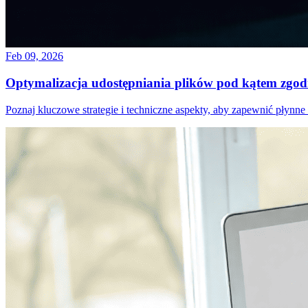
Feb 09, 2026
Optymalizacja udostępniania plików pod kątem zgodn
Poznaj kluczowe strategie i techniczne aspekty, aby zapewnić płynne