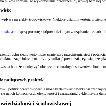
nia plików sprawia, że wykorzystanie przestrzeni dyskowej bardziej 
owisko
o wpływa na efekty środowiskowe. Niektóre usługi inwestują w zielone
k
hostize.com
łączą prostotę z odpowiedzialnym zarządzaniem zasobam
eniu ruchu sieciowego może zmniejszyć przeciążenia sieci i potencjal
 aktualizacje inkrementalne, aby uniknąć powtarzającego się przesyła
owiskach może zmniejszyć obciążenie centralnych serwerów, choć te m
e najlepszych praktyk
ów i polityk przechowywania może kształtować nawyki oszczędzające e
ię na ich konieczności, efektywności i zarządzaniu cyklem życia dan
owiedzialności środowiskowej