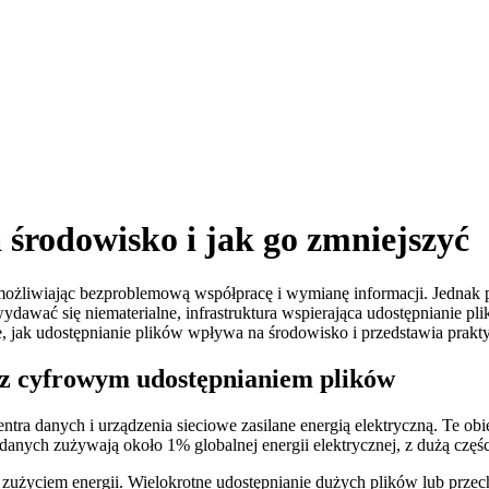
środowisko i jak go zmniejszyć
, umożliwiając bezproblemową współpracę i wymianę informacji. Jedna
ydawać się niematerialne, infrastruktura wspierająca udostępnianie 
, jak udostępnianie plików wpływa na środowisko i przedstawia prakty
 z cyfrowym udostępnianiem plików
ntra danych i urządzenia sieciowe zasilane energią elektryczną. Te obie
 danych zużywają około 1% globalnej energii elektrycznej, z dużą czę
ze zużyciem energii. Wielokrotne udostępnianie dużych plików lub prz