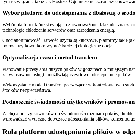
tym rozwiązania takie jak Hostize. Ograniczenie czasu przechowywa
Wybór platform do udostępniania z dbałością o środ
Wybór platform, które stawiają na zrównoważone działanie, znacząc
technologie chłodzenia serwerów oraz zarządzania energią.
Choć anonimowość i łatwość użycia są kluczowe, platformy takie ja
pomóc użytkownikom wybrać bardziej ekologiczne opcje.
Optymalizacja czasu i metod transferu
Planowanie przesyłania dużych plików w godzinach o mniejszym natęż
zaawansowane usługi umożliwiają częściowe udostępnianie plików lub
Wykorzystanie modeli transferu peer-to-peer w kontrolowanych środ
środków bezpieczeństwa.
Podnoszenie świadomości użytkowników i promowani
Zachęcanie użytkowników do świadomości rozmiaru plików, duplikat
wprowadzać wytyczne dotyczące udostępniania plików, koncentrując s
Rola platform udostępniania plików w odp