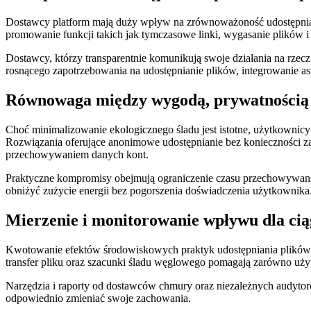
Dostawcy platform mają duży wpływ na zrównoważoność udostępnian
promowanie funkcji takich jak tymczasowe linki, wygasanie plików
Dostawcy, którzy transparentnie komunikują swoje działania na rz
rosnącego zapotrzebowania na udostępnianie plików, integrowanie as
Równowaga między wygodą, prywatnością
Choć minimalizowanie ekologicznego śladu jest istotne, użytkownic
Rozwiązania oferujące anonimowe udostępnianie bez konieczności z
przechowywaniem danych kont.
Praktyczne kompromisy obejmują ograniczenie czasu przechowywani
obniżyć zużycie energii bez pogorszenia doświadczenia użytkownika
Mierzenie i monitorowanie wpływu dla cią
Kwotowanie efektów środowiskowych praktyk udostępniania plików d
transfer pliku oraz szacunki śladu węglowego pomagają zarówno u
Narzędzia i raporty od dostawców chmury oraz niezależnych audytoró
odpowiednio zmieniać swoje zachowania.