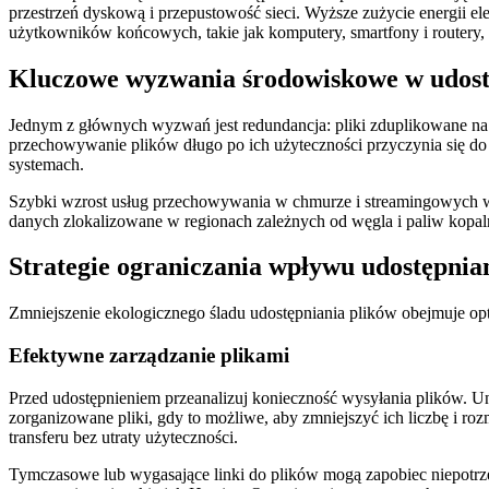
przestrzeń dyskową i przepustowość sieci. Wyższe zużycie energii e
użytkowników końcowych, takie jak komputery, smartfony i routery, 
Kluczowe wyzwania środowiskowe w udost
Jednym z głównych wyzwań jest redundancja: pliki zduplikowane na 
przechowywanie plików długo po ich użyteczności przyczynia się do
systemach.
Szybki wzrost usług przechowywania w chmurze i streamingowych wz
danych zlokalizowane w regionach zależnych od węgla i paliw kopal
Strategie ograniczania wpływu udostępnia
Zmniejszenie ekologicznego śladu udostępniania plików obejmuje opt
Efektywne zarządzanie plikami
Przed udostępnieniem przeanalizuj konieczność wysyłania plików. Un
zorganizowane pliki, gdy to możliwe, aby zmniejszyć ich liczbę i 
transferu bez utraty użyteczności.
Tymczasowe lub wygasające linki do plików mogą zapobiec niepotrz