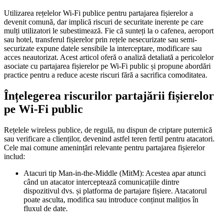
Utilizarea rețelelor Wi-Fi publice pentru partajarea fișierelor a
devenit comună, dar implică riscuri de securitate inerente pe care
mulți utilizatori le subestimează. Fie că sunteți la o cafenea, aeroport
sau hotel, transferul fișierelor prin rețele nesecurizate sau semi-
securizate expune datele sensibile la interceptare, modificare sau
acces neautorizat. Acest articol oferă o analiză detaliată a pericolelor
asociate cu partajarea fișierelor pe Wi-Fi public și propune abordări
practice pentru a reduce aceste riscuri fără a sacrifica comoditatea.
Înțelegerea riscurilor partajării fișierelor
pe Wi-Fi public
Rețelele wireless publice, de regulă, nu dispun de criptare puternică
sau verificare a clienților, devenind astfel teren fertil pentru atacatori.
Cele mai comune amenințări relevante pentru partajarea fișierelor
includ:
Atacuri tip Man-in-the-Middle (MitM):
Acestea apar atunci
când un atacator interceptează comunicațiile dintre
dispozitivul dvs. și platforma de partajare fișiere. Atacatorul
poate asculta, modifica sau introduce conținut malițios în
fluxul de date.