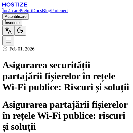
Încărcare
Prețuri
Docs
Blog
Parteneri
Autentificare
Înscriere
🕒
Feb 01, 2026
Asigurarea securității
partajării fișierelor în rețele
Wi-Fi publice: Riscuri și soluții
Asigurarea partajării fișierelor
în rețele Wi-Fi publice: riscuri
și soluții