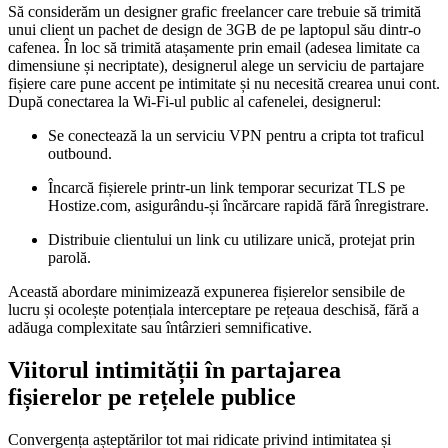
Să considerăm un designer grafic freelancer care trebuie să trimită
unui client un pachet de design de 3GB de pe laptopul său dintr-o
cafenea. În loc să trimită atașamente prin email (adesea limitate ca
dimensiune și necriptate), designerul alege un serviciu de partajare
fișiere care pune accent pe intimitate și nu necesită crearea unui cont.
După conectarea la Wi-Fi-ul public al cafenelei, designerul:
Se conectează la un serviciu VPN pentru a cripta tot traficul
outbound.
Încarcă fișierele printr-un link temporar securizat TLS pe
Hostize.com, asigurându-și încărcare rapidă fără înregistrare.
Distribuie clientului un link cu utilizare unică, protejat prin
parolă.
Această abordare minimizează expunerea fișierelor sensibile de
lucru și ocolește potențiala interceptare pe rețeaua deschisă, fără a
adăuga complexitate sau întârzieri semnificative.
Viitorul intimității în partajarea
fișierelor pe rețelele publice
Convergența așteptărilor tot mai ridicate privind intimitatea și