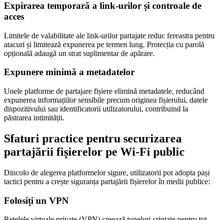
Expirarea temporară a link-urilor și controale de
acces
Limitele de valabilitate ale link-urilor partajate reduc fereastra pentru
atacuri și limitează expunerea pe termen lung. Protecția cu parolă
opțională adaugă un strat suplimentar de apărare.
Expunere minimă a metadatelor
Unele platforme de partajare fișiere elimină metadatele, reducând
expunerea informațiilor sensibile precum originea fișierului, datele
dispozitivului sau identificatorii utilizatorului, contribuind la
păstrarea intimității.
Sfaturi practice pentru securizarea
partajării fișierelor pe Wi-Fi public
Dincolo de alegerea platformelor sigure, utilizatorii pot adopta pași
tactici pentru a crește siguranța partajării fișierelor în medii publice:
Folosiți un VPN
Rețelele virtuale private (VPN) creează tuneluri criptate pentru tot