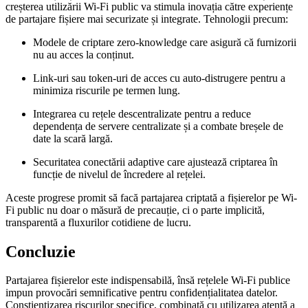
creșterea utilizării Wi-Fi public va stimula inovația către experiențe
de partajare fișiere mai securizate și integrate. Tehnologii precum:
Modele de criptare zero-knowledge
care asigură că furnizorii
nu au acces la conținut.
Link-uri sau token-uri de acces cu auto-distrugere
pentru a
minimiza riscurile pe termen lung.
Integrarea cu rețele descentralizate
pentru a reduce
dependența de servere centralizate și a combate breșele de
date la scară largă.
Securitatea conectării adaptive
care ajustează criptarea în
funcție de nivelul de încredere al rețelei.
Aceste progrese promit să facă partajarea criptată a fișierelor pe Wi-
Fi public nu doar o măsură de precauție, ci o parte implicită,
transparentă a fluxurilor cotidiene de lucru.
Concluzie
Partajarea fișierelor este indispensabilă, însă rețelele Wi-Fi publice
impun provocări semnificative pentru confidențialitatea datelor.
Conștientizarea riscurilor specifice, combinată cu utilizarea atentă a