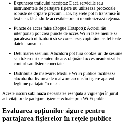
Expunerea traficului necriptat:
Dacă serviciile sau
instrumentele de partajare fișiere nu utilizează protocoale
robuste de criptare precum TLS, fișierele pot fi transmise în
text clar, făcându-le accesibile oricui monitorizează rețeaua.
Puncte de acces false (Rogue Hotspots):
Actorii rău
intenționați pot crea puncte de acces Wi-Fi false menite să
păcălească utilizatorii să se conecteze, capturând astfel toate
datele transmise.
Deturnarea sesiunii:
Atacatorii pot fura cookie-uri de sesiune
sau token-uri de autentificare, obținând acces neautorizat la
conturi sau fișiere conectate.
Distribuția de malware:
Mediile Wi-Fi publice facilitează
atacatorilor livrarea de malware ascuns în fișiere aparent
legitime partajate în rețea.
Aceste riscuri subliniază necesitatea esențială a vigilenței în jurul
activităților de partajare fișiere efectuate prin Wi-Fi public.
Evaluarea opțiunilor sigure pentru
partajarea fișierelor în rețele publice