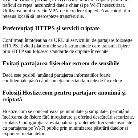
traficul de rețea, ascunzând datele chiar și pe Wi-Fi nesecurizat.
Utilizarea unui serviciu VPN de încredere împiedică atacatorii din
rețeaua locală să intercepteze transferurile.
Preferențiați HTTPS și servicii criptate
Confirmați întotdeauna că URL-ul serviciului de partajare folosește
HTTPS. Evitați platformele sau instrumentele care transmit fișiere
prin HTTP sau folosesc standarde de criptare învechite.
Evitați partajarea fișierelor extrem de sensibile
Dacă este posibil, amânați partajarea informațiilor foarte
confidențiale până când sunteți conectați la rețele de încredere.
Folosiți Hostize.com pentru partajare anonimă și
criptată
Hostize.com se concentrează pe intimitate și simplitate, permițând
încărcarea de fișiere fără înregistrare și oferind descărcări securizate,
criptate. Configurația sa evită natural problemele frecvente asociate
cu partajarea pe Wi-Fi public prin minimizarea păstrării datelor și
expunerii metadatelor.