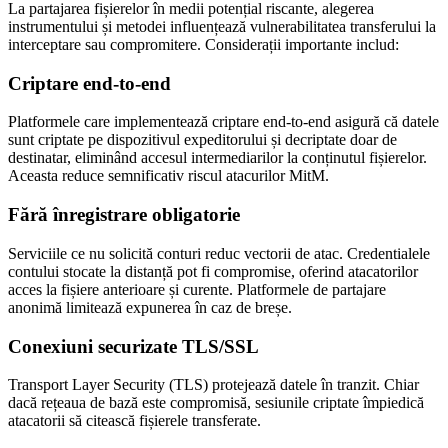
La partajarea fișierelor în medii potențial riscante, alegerea
instrumentului și metodei influențează vulnerabilitatea transferului la
interceptare sau compromitere. Considerații importante includ:
Criptare end-to-end
Platformele care implementează criptare end-to-end asigură că datele
sunt criptate pe dispozitivul expeditorului și decriptate doar de
destinatar, eliminând accesul intermediarilor la conținutul fișierelor.
Aceasta reduce semnificativ riscul atacurilor MitM.
Fără înregistrare obligatorie
Serviciile ce nu solicită conturi reduc vectorii de atac. Credentialele
contului stocate la distanță pot fi compromise, oferind atacatorilor
acces la fișiere anterioare și curente. Platformele de partajare
anonimă limitează expunerea în caz de breșe.
Conexiuni securizate TLS/SSL
Transport Layer Security (TLS) protejează datele în tranzit. Chiar
dacă rețeaua de bază este compromisă, sesiunile criptate împiedică
atacatorii să citească fișierele transferate.