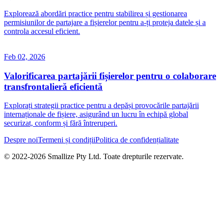
Explorează abordări practice pentru stabilirea și gestionarea
permisiunilor de partajare a fișierelor pentru a-ți proteja datele și a
controla accesul eficient.
Feb 02, 2026
Valorificarea partajării fișierelor pentru o colaborare
transfrontalieră eficientă
Explorați strategii practice pentru a depăși provocările partajării
internaționale de fișiere, asigurând un lucru în echipă global
securizat, conform și fără întreruperi.
Despre noi
Termeni și condiții
Politica de confidențialitate
© 2022-
2026
Smallize Pty Ltd.
Toate drepturile rezervate.