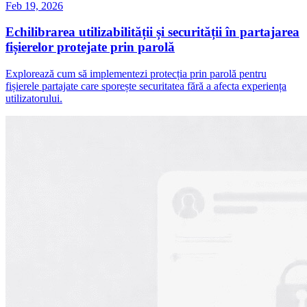
Feb 19, 2026
Echilibrarea utilizabilității și securității în partajarea
fișierelor protejate prin parolă
Explorează cum să implementezi protecția prin parolă pentru
fișierele partajate care sporește securitatea fără a afecta experiența
utilizatorului.