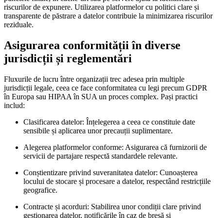
riscurilor de expunere. Utilizarea platformelor cu politici clare și
transparente de păstrare a datelor contribuie la minimizarea riscurilor
reziduale.
Asigurarea conformității în diverse
jurisdicții și reglementări
Fluxurile de lucru între organizații trec adesea prin multiple
jurisdicții legale, ceea ce face conformitatea cu legi precum GDPR
în Europa sau HIPAA în SUA un proces complex. Pași practici
includ:
Clasificarea datelor:
Înțelegerea a ceea ce constituie date
sensibile și aplicarea unor precauții suplimentare.
Alegerea platformelor conforme:
Asigurarea că furnizorii de
servicii de partajare respectă standardele relevante.
Conștientizare privind suveranitatea datelor:
Cunoașterea
locului de stocare și procesare a datelor, respectând restricțiile
geografice.
Contracte și acorduri:
Stabilirea unor condiții clare privind
gestionarea datelor, notificările în caz de breșă și