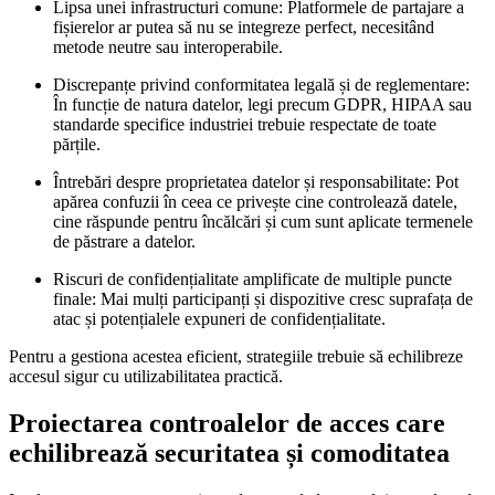
Lipsa unei infrastructuri comune:
Platformele de partajare a
fișierelor ar putea să nu se integreze perfect, necesitând
metode neutre sau interoperabile.
Discrepanțe privind conformitatea legală și de reglementare:
În funcție de natura datelor, legi precum GDPR, HIPAA sau
standarde specifice industriei trebuie respectate de toate
părțile.
Întrebări despre proprietatea datelor și responsabilitate:
Pot
apărea confuzii în ceea ce privește cine controlează datele,
cine răspunde pentru încălcări și cum sunt aplicate termenele
de păstrare a datelor.
Riscuri de confidențialitate amplificate de multiple puncte
finale:
Mai mulți participanți și dispozitive cresc suprafața de
atac și potențialele expuneri de confidențialitate.
Pentru a gestiona acestea eficient, strategiile trebuie să echilibreze
accesul sigur cu utilizabilitatea practică.
Proiectarea controalelor de acces care
echilibrează securitatea și comoditatea