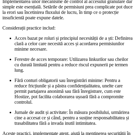
Implementarea unor mecanisme de control al accesului granulare dar
simple este esențială. Setările de permisiuni prea complicate pot duce
la erori sau încetinirea fluxului de lucru, în timp ce o protecție
insuficientă poate expune datele.
Considerații practice includ:
Acces bazat pe roluri și principiul necesității de a ști:
Definirea
clară a celor care necesită acces și acordarea permisiunilor
minime necesare.
Ferestre de acces temporare:
Utilizarea linkurilor sau cheilor
cu durată limitată pentru a reduce riscul expunerii pe termen
lung.
Fără conturi obligatorii sau înregistrări minime:
Pentru a
reduce fricțiunile și a păstra confidențialitatea, unelte care
permit partajarea anonimă sau fără înregistrare, cum este
Hostize, pot facilita colaborarea ușoară fără a compromite
controlul.
Jurnale de audit și activitate:
În măsura posibilului, urmărirea
cine a accesat ce și când, pentru a susține responsabilitatea și
trasabilitatea fără a invada inutil intimitatea.
Aceste practici, implementate atent, ajută la menținerea securității în