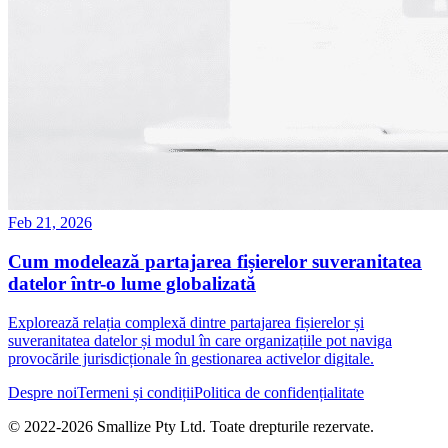
Feb 21, 2026
Cum modelează partajarea fișierelor suveranitatea
datelor într-o lume globalizată
Explorează relația complexă dintre partajarea fișierelor și
suveranitatea datelor și modul în care organizațiile pot naviga
provocările jurisdicționale în gestionarea activelor digitale.
Despre noi
Termeni și condiții
Politica de confidențialitate
© 2022-
2026
Smallize Pty Ltd.
Toate drepturile rezervate.