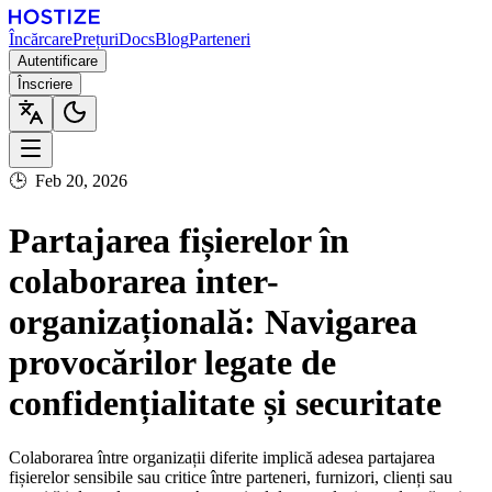
Încărcare
Prețuri
Docs
Blog
Parteneri
Autentificare
Înscriere
🕒
Feb 20, 2026
Partajarea fișierelor în
colaborarea inter-
organizațională: Navigarea
provocărilor legate de
confidențialitate și securitate
Colaborarea între organizații diferite implică adesea partajarea
fișierelor sensibile sau critice între parteneri, furnizori, clienți sau