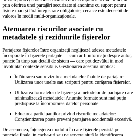
prin oferirea unei partajări securizate și anonime cu suport pentru
fișiere mari și fără înregistrare obligatorie, ceea ce este deosebit de
valoros în medii multi-organizaționale.
Atenuarea riscurilor asociate cu
metadatele și reziduurile fișierelor
Partajarea fișierelor între organizații neglijează adesea metadatele
încorporate în fișierele partajate — cum ar fi informații despre autor,
puncte în timp sau detalii de sistem — care pot dezvălui în mod
involuntar contexte sensibile. Gestionarea acestuia implică:
Înlăturarea sau revizuirea metadatelor înainte de partajare:
Utilizarea unor unelte sau scripturi pentru curățarea fișierelor.
Utilizarea formatelor de fișiere și a metodelor de partajare care
minimalizează metadatele:
Anumite formate sunt mai puțin
predispuse la încorporarea datelor personale.
Educarea participanților privind riscurile metadatelor:
Conștientizarea poate preveni partajarea accidentală excesivă.
De asemenea, înțelegerea modului în care fișierele persistă pe
punctele finale, în cache-uri sau pe servere ajută la identificarea