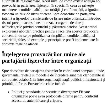
autorități de reglementare. Acest nivel de complexitate adaugă noi
provocări în partajarea fișierelor, în special în ceea ce privește
menținerea confidențialității, securității și conformității, asigurând
totodată un flux de lucru eficient. Spre deosebire de partajarea
internă a fișierelor, transferurile de fișiere între organizații introduc
riscuri precum accesul neautorizat, scurgerile de date și
neînțelegerile privind controlul și păstrarea datelor. Acest articol
explorează abordări practice pentru a face față acestor provocări,
concentrându-se pe prioritizarea simplității, confidențialității și
securității, folosind exemple și principii ce pot fi implementate în
contexte reale de afaceri.
Înțelegerea provocărilor unice ale
partajării fișierelor între organizații
Spre deosebire de partajarea fișierelor în cadrul unei companii, unde
guvernanța, rețelele și modelele de încredere sunt mai clar definite și
controlate, colaborările între organizații leagă politici, infrastructuri și
priorități diferite. Provocările cheie includ:
Politici și standarde de securitate divergente:
Fiecare
organizație poate avea protocoale diferite pentru controlul
accesului, autentificare și criptare.