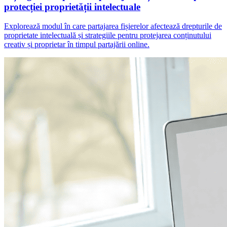
protecției proprietății intelectuale
Explorează modul în care partajarea fișierelor afectează drepturile de
proprietate intelectuală și strategiile pentru protejarea conținutului
creativ și proprietar în timpul partajării online.