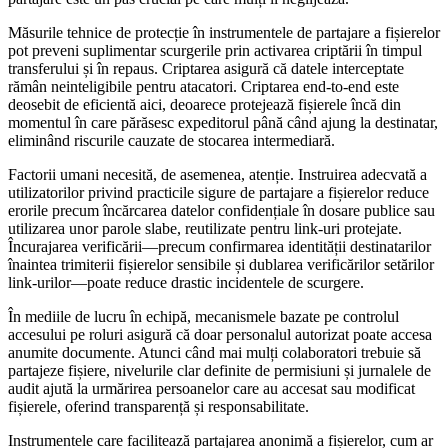
Măsurile tehnice de protecție în instrumentele de partajare a fișierelor
pot preveni suplimentar scurgerile prin activarea criptării în timpul
transferului și în repaus. Criptarea asigură că datele interceptate
rămân neinteligibile pentru atacatori. Criptarea end-to-end este
deosebit de eficientă aici, deoarece protejează fișierele încă din
momentul în care părăsesc expeditorul până când ajung la destinatar,
eliminând riscurile cauzate de stocarea intermediară.
Factorii umani necesită, de asemenea, atenție. Instruirea adecvată a
utilizatorilor privind practicile sigure de partajare a fișierelor reduce
erorile precum încărcarea datelor confidențiale în dosare publice sau
utilizarea unor parole slabe, reutilizate pentru link-uri protejate.
Încurajarea verificării—precum confirmarea identității destinatarilor
înaintea trimiterii fișierelor sensibile și dublarea verificărilor setărilor
link-urilor—poate reduce drastic incidentele de scurgere.
În mediile de lucru în echipă, mecanismele bazate pe controlul
accesului pe roluri asigură că doar personalul autorizat poate accesa
anumite documente. Atunci când mai mulți colaboratori trebuie să
partajeze fișiere, nivelurile clar definite de permisiuni și jurnalele de
audit ajută la urmărirea persoanelor care au accesat sau modificat
fișierele, oferind transparență și responsabilitate.
Instrumentele care facilitează partajarea anonimă a fișierelor, cum ar