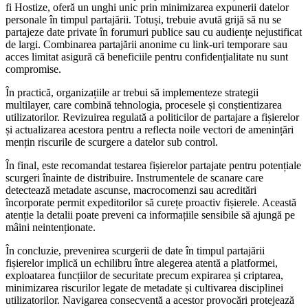
fi Hostize, oferă un unghi unic prin minimizarea expunerii datelor
personale în timpul partajării. Totuși, trebuie avută grijă să nu se
partajeze date private în forumuri publice sau cu audiențe nejustificat
de largi. Combinarea partajării anonime cu link-uri temporare sau
acces limitat asigură că beneficiile pentru confidențialitate nu sunt
compromise.
În practică, organizațiile ar trebui să implementeze strategii
multilayer, care combină tehnologia, procesele și conștientizarea
utilizatorilor. Revizuirea regulată a politicilor de partajare a fișierelor
și actualizarea acestora pentru a reflecta noile vectori de amenințări
mențin riscurile de scurgere a datelor sub control.
În final, este recomandat testarea fișierelor partajate pentru potențiale
scurgeri înainte de distribuire. Instrumentele de scanare care
detectează metadate ascunse, macrocomenzi sau acreditări
încorporate permit expeditorilor să curețe proactiv fișierele. Această
atenție la detalii poate preveni ca informațiile sensibile să ajungă pe
mâini neintenționate.
În concluzie, prevenirea scurgerii de date în timpul partajării
fișierelor implică un echilibru între alegerea atentă a platformei,
exploatarea funcțiilor de securitate precum expirarea și criptarea,
minimizarea riscurilor legate de metadate și cultivarea disciplinei
utilizatorilor. Navigarea consecventă a acestor provocări protejează