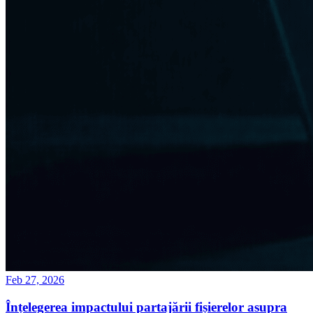
Feb 27, 2026
Înțelegerea impactului partajării fișierelor asupra