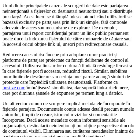
Unul dintre principalele cauze ale scurgerii de date este partajarea
neintenționată a fișierelor cu destinatari neautorizați sau o distribuție
prea largă. Acest lucru se întâmplă adesea atunci când utilizatorii se
bazează exclusiv pe partajarea prin link-uri simple, fără controale
adecvate de acces sau mecanisme de expirare. De exemplu,
partajarea unui raport confidențial printr-un link public permanent
poate duce la indexarea fișierului de către motoarele de căutare sau
la accesul oricui obține link-ul, uneori prin redirecționare casuală.
Reducerea acestui risc începe prin adoptarea unor practici și
platforme de partajare proiectate cu funcții deliberate de control al
accesului. Utilizarea link-urilor cu durată limitată restrânge fereastra
în care fișierele pot fi accesate, reducând riscul. Similar, stabilirea
unor limite de descărcare sau cerința unei parole adaugă straturi de
protecție care împiedică utilizarea neautorizată. Platforme ca
hostize.com
îmbrățișează simplitatea, dar suportă link-uri efemere,
care pot diminua șansele de expunere pe termen lung a datelor.
Un alt vector comun de scurgere implică metadatele încorporate în
fișierele partajate. Documentele conțin adesea detalii precum numele
autorului, timpii de creare, istoricul reviziilor și comentariile
încorporate. Dacă aceste metadate conțin informații sensibile ale
organizației, destinatarii neintenționați pot obține perspective dincolo
de conținutul vizibil. Eliminarea sau curățarea metadatelor înainte de
partajare este un pas crucial pe care mulți îl neglijează.