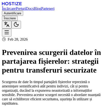
Încărcare
Prețuri
Docs
Blog
Parteneri
Autentificare
Înscriere
🕒
Feb 28, 2026
Prevenirea scurgerii datelor în
partajarea fișierelor: strategii
pentru transferuri securizate
Scurgerea de date în timpul partajării fișierelor reprezintă o
amenințare semnificativă atât pentru indivizi, cât și pentru
organizații, ducând la expunerea neautorizată a informațiilor
sensibile. Prevenirea acestor scurgeri necesită o abordare nuanțată
care să echilibreze eficient securitatea, ușurința în utilizare și
rapiditatea.