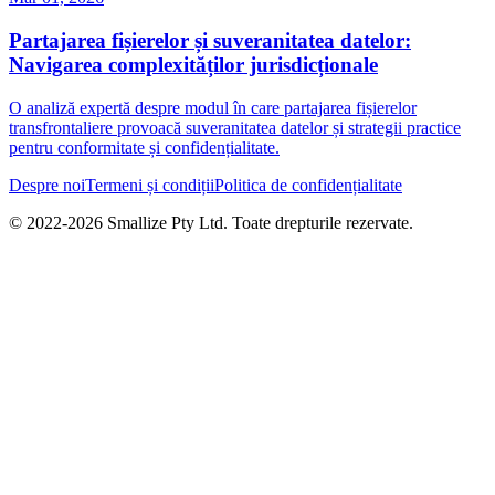
Partajarea fișierelor și suveranitatea datelor:
Navigarea complexităților jurisdicționale
O analiză expertă despre modul în care partajarea fișierelor
transfrontaliere provoacă suveranitatea datelor și strategii practice
pentru conformitate și confidențialitate.
Despre noi
Termeni și condiții
Politica de confidențialitate
© 2022-
2026
Smallize Pty Ltd.
Toate drepturile rezervate.