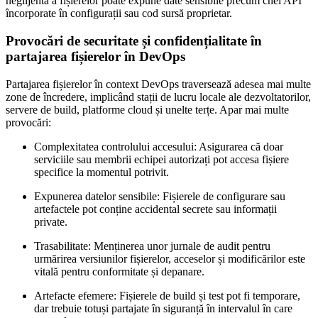
neglijentă a fișierelor poate expune date sensibile precum chei API
încorporate în configurații sau cod sursă proprietar.
Provocări de securitate și confidențialitate în
partajarea fișierelor în DevOps
Partajarea fișierelor în context DevOps traversează adesea mai multe
zone de încredere, implicând stații de lucru locale ale dezvoltatorilor,
servere de build, platforme cloud și unelte terțe. Apar mai multe
provocări:
Complexitatea controlului accesului:
Asigurarea că doar
serviciile sau membrii echipei autorizați pot accesa fișiere
specifice la momentul potrivit.
Expunerea datelor sensibile:
Fișierele de configurare sau
artefactele pot conține accidental secrete sau informații
private.
Trasabilitate:
Menținerea unor jurnale de audit pentru
urmărirea versiunilor fișierelor, acceselor și modificărilor este
vitală pentru conformitate și depanare.
Artefacte efemere:
Fișierele de build și test pot fi temporare,
dar trebuie totuși partajate în siguranță în intervalul în care