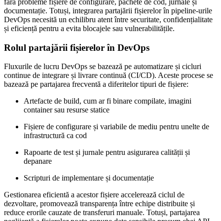
fără probleme fișiere de configurare, pachete de cod, jurnale și
documentație. Totuși, integrarea partajării fișierelor în pipeline-urile
DevOps necesită un echilibru atent între securitate, confidențialitate
și eficiență pentru a evita blocajele sau vulnerabilitățile.
Rolul partajării fișierelor în DevOps
Fluxurile de lucru DevOps se bazează pe automatizare și cicluri
continue de integrare și livrare continuă (CI/CD). Aceste procese se
bazează pe partajarea frecventă a diferitelor tipuri de fișiere:
Artefacte de build, cum ar fi binare compilate, imagini
container sau resurse statice
Fișiere de configurare și variabile de mediu pentru unelte de
infrastructură ca cod
Rapoarte de test și jurnale pentru asigurarea calității și
depanare
Scripturi de implementare și documentație
Gestionarea eficientă a acestor fișiere accelerează ciclul de
dezvoltare, promovează transparența între echipe distribuite și
reduce erorile cauzate de transferuri manuale. Totuși, partajarea