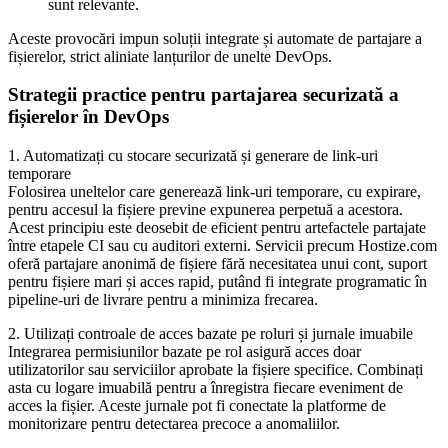
sunt relevante.
Aceste provocări impun soluții integrate și automate de partajare a
fișierelor, strict aliniate lanțurilor de unelte DevOps.
Strategii practice pentru partajarea securizată a
fișierelor în DevOps
1. Automatizați cu stocare securizată și generare de link-uri
temporare
Folosirea uneltelor care generează link-uri temporare, cu expirare,
pentru accesul la fișiere previne expunerea perpetuă a acestora.
Acest principiu este deosebit de eficient pentru artefactele partajate
între etapele CI sau cu auditori externi. Servicii precum Hostize.com
oferă partajare anonimă de fișiere fără necesitatea unui cont, suport
pentru fișiere mari și acces rapid, putând fi integrate programatic în
pipeline-uri de livrare pentru a minimiza frecarea.
2. Utilizați controale de acces bazate pe roluri și jurnale imuabile
Integrarea permisiunilor bazate pe rol asigură acces doar
utilizatorilor sau serviciilor aprobate la fișiere specifice. Combinați
asta cu logare imuabilă pentru a înregistra fiecare eveniment de
acces la fișier. Aceste jurnale pot fi conectate la platforme de
monitorizare pentru detectarea precoce a anomaliilor.