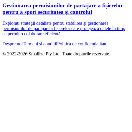
Gestionarea permisiunilor de partajare a fișierelor
pentru a spori securitatea și controlul
Explorați strategii detaliate pentru stabilirea și gestionarea
permisiunilor de partajare a fișierelor care protejează datele în timp
ce permit o colaborare eficientă.
Despre noi
Termeni și condiții
Politica de confidențialitate
© 2022-
2026
Smallize Pty Ltd.
Toate drepturile rezervate.