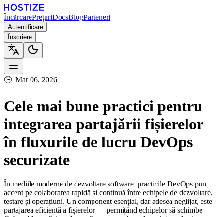
Încărcare
Prețuri
Docs
Blog
Parteneri
Autentificare
Înscriere
🕒
Mar 06, 2026
Cele mai bune practici pentru
integrarea partajării fișierelor
în fluxurile de lucru DevOps
securizate
În mediile moderne de dezvoltare software, practicile DevOps pun
accent pe colaborarea rapidă și continuă între echipele de dezvoltare,
testare și operațiuni. Un component esențial, dar adesea neglijat, este
partajarea eficientă a fișierelor — permițând echipelor să schimbe