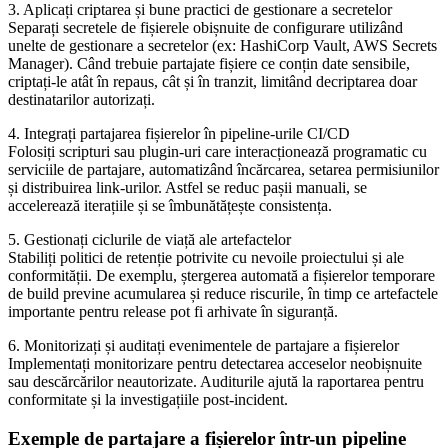
3. Aplicați criptarea și bune practici de gestionare a secretelor
Separați secretele de fișierele obișnuite de configurare utilizând
unelte de gestionare a secretelor (ex: HashiCorp Vault, AWS Secrets
Manager). Când trebuie partajate fișiere ce conțin date sensibile,
criptați-le atât în repaus, cât și în tranzit, limitând decriptarea doar
destinatarilor autorizați.
4. Integrați partajarea fișierelor în pipeline-urile CI/CD
Folosiți scripturi sau plugin-uri care interacționează programatic cu
serviciile de partajare, automatizând încărcarea, setarea permisiunilor
și distribuirea link-urilor. Astfel se reduc pașii manuali, se
accelerează iterațiile și se îmbunătățește consistența.
5. Gestionați ciclurile de viață ale artefactelor
Stabiliți politici de retenție potrivite cu nevoile proiectului și ale
conformității. De exemplu, ștergerea automată a fișierelor temporare
de build previne acumularea și reduce riscurile, în timp ce artefactele
importante pentru release pot fi arhivate în siguranță.
6. Monitorizați și auditați evenimentele de partajare a fișierelor
Implementați monitorizare pentru detectarea acceselor neobișnuite
sau descărcărilor neautorizate. Auditurile ajută la raportarea pentru
conformitate și la investigațiile post-incident.
Exemple de partajare a fișierelor într-un pipeline