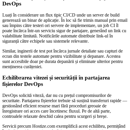
DevOps
Luați în considerare un flux tipic CI/CD unde un server de build
generează un binar de aplicație. În loc să fie trimis manual prin email
sau împins către testeri ori servere de implementare, un job CI îl
poate încărca într-un serviciu sigur de partajare, generând un link cu
valabilitate limitată. Notificările automate distribuie link-ul în
siguranță către echipele sau sistemele relevante.
Similar, inginerii de test pot încărca jurnale detaliate sau capturi de
ecran din testele automate pentru vizibilitate și depanare. Acestea
sunt accesibile doar pe durata depanării și eliminate ulterior pentru
menținerea curățeniei.
Echilibrarea vitezei și securității în partajarea
fișierelor DevOps
DevOps solicită viteză, dar nu cu prețul compromisurilor de
securitate. Partajarea fișierelor trebuie să susțină transferuri rapide —
gestionând eficient resurse mari fără proceduri greoaie de
înregistrare ori acces care încetinesc fluxul. Pe de altă parte,
controalele relaxate deschid calea pentru scurgeri și breșe.
Servicii precum Hostize.com exemplifică acest echilibru, permițând