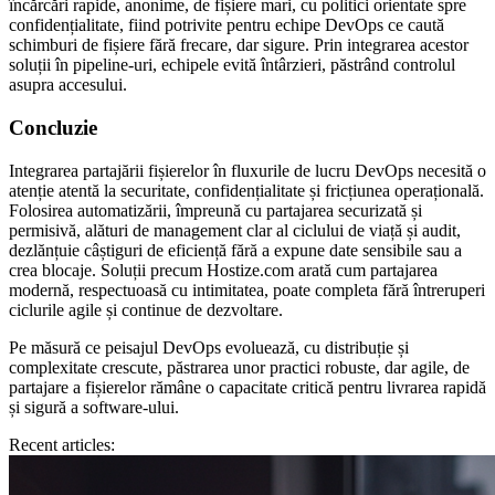
încărcări rapide, anonime, de fișiere mari, cu politici orientate spre
confidențialitate, fiind potrivite pentru echipe DevOps ce caută
schimburi de fișiere fără frecare, dar sigure. Prin integrarea acestor
soluții în pipeline-uri, echipele evită întârzieri, păstrând controlul
asupra accesului.
Concluzie
Integrarea partajării fișierelor în fluxurile de lucru DevOps necesită o
atenție atentă la securitate, confidențialitate și fricțiunea operațională.
Folosirea automatizării, împreună cu partajarea securizată și
permisivă, alături de management clar al ciclului de viață și audit,
dezlănțuie câștiguri de eficiență fără a expune date sensibile sau a
crea blocaje. Soluții precum Hostize.com arată cum partajarea
modernă, respectuoasă cu intimitatea, poate completa fără întreruperi
ciclurile agile și continue de dezvoltare.
Pe măsură ce peisajul DevOps evoluează, cu distribuție și
complexitate crescute, păstrarea unor practici robuste, dar agile, de
partajare a fișierelor rămâne o capacitate critică pentru livrarea rapidă
și sigură a software-ului.
Recent articles: