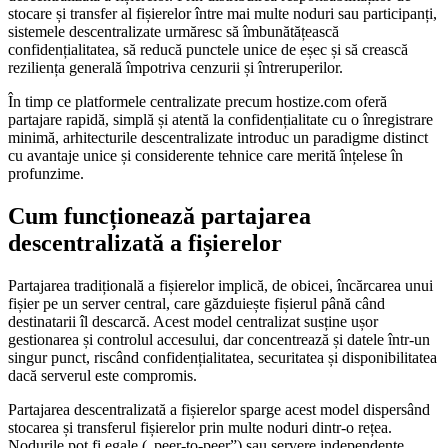
stocare și transfer al fișierelor între mai multe noduri sau participanți,
sistemele descentralizate urmăresc să îmbunătățească
confidențialitatea, să reducă punctele unice de eșec și să crească
reziliența generală împotriva cenzurii și întreruperilor.
În timp ce platformele centralizate precum hostize.com oferă
partajare rapidă, simplă și atentă la confidențialitate cu o înregistrare
minimă, arhitecturile descentralizate introduc un paradigme distinct
cu avantaje unice și considerente tehnice care merită înțelese în
profunzime.
Cum funcționează partajarea
descentralizată a fișierelor
Partajarea tradițională a fișierelor implică, de obicei, încărcarea unui
fișier pe un server central, care găzduiește fișierul până când
destinatarii îl descarcă. Acest model centralizat susține ușor
gestionarea și controlul accesului, dar concentrează și datele într-un
singur punct, riscând confidențialitatea, securitatea și disponibilitatea
dacă serverul este compromis.
Partajarea descentralizată a fișierelor sparge acest model dispersând
stocarea și transferul fișierelor prin multe noduri dintr-o rețea.
Nodurile pot fi egale („peer-to-peer”) sau servere independente,