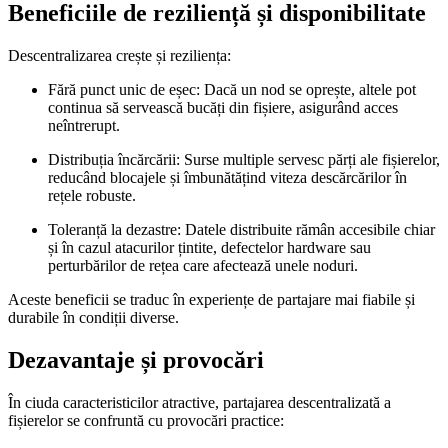
Beneficiile de reziliență și disponibilitate
Descentralizarea crește și reziliența:
Fără punct unic de eșec:
Dacă un nod se oprește, altele pot
continua să servească bucăți din fișiere, asigurând acces
neîntrerupt.
Distribuția încărcării:
Surse multiple servesc părți ale fișierelor,
reducând blocajele și îmbunătățind viteza descărcărilor în
rețele robuste.
Toleranță la dezastre:
Datele distribuite rămân accesibile chiar
și în cazul atacurilor țintite, defectelor hardware sau
perturbărilor de rețea care afectează unele noduri.
Aceste beneficii se traduc în experiențe de partajare mai fiabile și
durabile în condiții diverse.
Dezavantaje și provocări
În ciuda caracteristicilor atractive, partajarea descentralizată a
fișierelor se confruntă cu provocări practice: