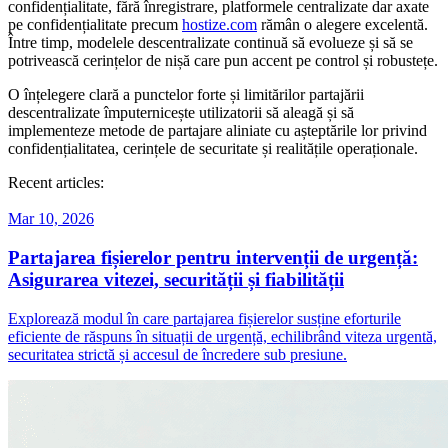
confidențialitate, fără înregistrare, platformele centralizate dar axate
pe confidențialitate precum
hostize.com
rămân o alegere excelentă.
Între timp, modelele descentralizate continuă să evolueze și să se
potrivească cerințelor de nișă care pun accent pe control și robustețe.
O înțelegere clară a punctelor forte și limitărilor partajării
descentralizate împuternicește utilizatorii să aleagă și să
implementeze metode de partajare aliniate cu așteptările lor privind
confidențialitatea, cerințele de securitate și realitățile operaționale.
Recent articles:
Mar 10, 2026
Partajarea fișierelor pentru intervenții de urgență:
Asigurarea vitezei, securității și fiabilității
Explorează modul în care partajarea fișierelor susține eforturile
eficiente de răspuns în situații de urgență, echilibrând viteza urgentă,
securitatea strictă și accesul de încredere sub presiune.