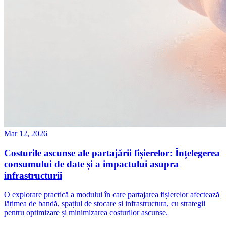
Mar 12, 2026
Costurile ascunse ale partajării fișierelor: Înțelegerea
consumului de date și a impactului asupra
infrastructurii
O explorare practică a modului în care partajarea fișierelor afectează
lățimea de bandă, spațiul de stocare și infrastructura, cu strategii
pentru optimizare și minimizarea costurilor ascunse.