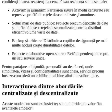
confidențialitatea, rezistența la cenzură sau reziliența sunt esențiale:
Activism și jurnalism:
Partajarea sigură în medii cenzurate sau
represive profită de rețele descentralizate și anonime.
Seturi mari de date publice:
Proiecte precum depozite de date
științifice folosesc rețele descentralizate pentru a distribui
eficient volume vaste de date.
Backup și arhivare:
Distribuirea copiilor de siguranță pe mai
multe noduri crește durabilitatea datelor.
Proiecte colaborative open-source:
Evită dependența de repo-
uri sau servere unice.
Pentru partajarea obișnuită, personală sau de afaceri, unde
simplitatea, viteza și confidențialitatea sunt cheia, servicii precum
hostize.com oferă un echilibru mai bine aliniat nevoilor tipice.
Interacțiunea dintre abordările
centralizate și descentralizate
Aceste modele nu sunt exclusiviste; soluții hibride pot valorifica
avantajele ambelor: