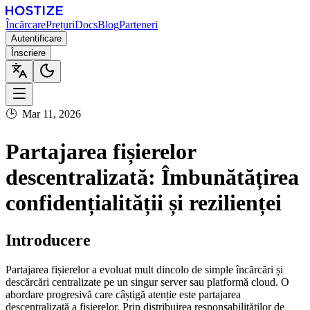
Încărcare
Prețuri
Docs
Blog
Parteneri
Autentificare
Înscriere
🕒
Mar 11, 2026
Partajarea fișierelor
descentralizată: Îmbunătățirea
confidențialității și rezilienței
Introducere
Partajarea fișierelor a evoluat mult dincolo de simple încărcări și
descărcări centralizate pe un singur server sau platformă cloud. O
abordare progresivă care câștigă atenție este partajarea
descentralizată a fișierelor. Prin distribuirea responsabilităților de