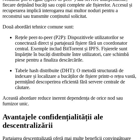
fiecare deținând bucăți sau copii complete ale fișierelor. Accesul și
recuperarea implică interogarea mai multor noduri pentru a
reconstrui sau transmite conținutul solicitat.
Două abordări tehnice comune sunt:
Rețele peer-to-peer (P2P):
Dispozitivele utilizatorilor se
conectează direct și partajează fișiere fără un coordonator
central. Exemple includ BitTorrent și IPFS. Fișierele sunt
împărțite în bucăți distribuite între utilizatori, care schimbă
piese pentru a finaliza descărcările.
Tabele hash distribuite (DHT):
O metodă structurată de
indexare și localizare a bucăților de fișiere printr-o rețea vastă,
permițând descoperirea eficientă fără servere centrale de
căutare.
Această abordare reduce inerent dependența de orice nod sau
furnizor unic.
Avantajele confidențialității ale
descentralizării
Partajarea descentralizată oferă mai multe beneficii convingătoare