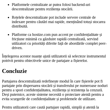
Platformele centralizate ar putea folosi backend-uri
descentralizate pentru reziliența stocării.
Rețelele descentralizate pot include servere centrale de
indexare pentru căutări mai rapide, menținând totuși stocarea
distribuită.
Platforme ca hostize.com pun accent pe confidențialitate și
fricțiune minimă cu găzduire rapidă centralizată, servind
utilizatori cu priorități diferite față de abordările complet peer-
driven.
Înțelegerea acestor nuanțe ajută utilizatorii să selecteze instrumentul
potrivit pentru obiectivele unice de partajare a fișierelor.
Concluzie
Partajarea descentralizată redefinește modul în care fișierele pot fi
partajate prin dispersarea stocării și transferului pe numeroase noduri
pentru a spori confidențialitatea, reziliența și rezistența la cenzură.
Deși puternice, aceste sisteme necesită o proiectare atentă pentru a
evita scurgerile de confidențialitate și problemele de utilizare.
Pentru utilizatorii care caută partajare rapidă, simplă și atentă la