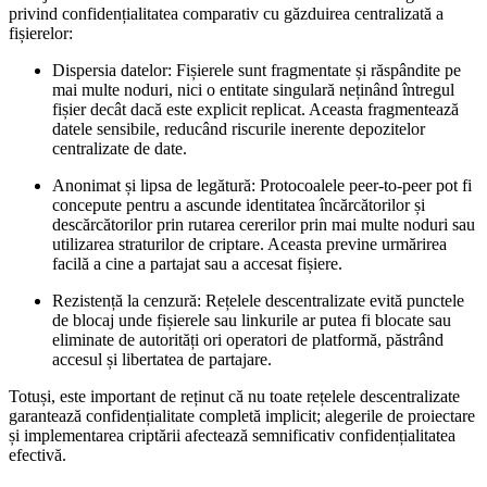
privind confidențialitatea comparativ cu găzduirea centralizată a
fișierelor:
Dispersia datelor:
Fișierele sunt fragmentate și răspândite pe
mai multe noduri, nici o entitate singulară neținând întregul
fișier decât dacă este explicit replicat. Aceasta fragmentează
datele sensibile, reducând riscurile inerente depozitelor
centralizate de date.
Anonimat și lipsa de legătură:
Protocoalele peer-to-peer pot fi
concepute pentru a ascunde identitatea încărcătorilor și
descărcătorilor prin rutarea cererilor prin mai multe noduri sau
utilizarea straturilor de criptare. Aceasta previne urmărirea
facilă a cine a partajat sau a accesat fișiere.
Rezistență la cenzură:
Rețelele descentralizate evită punctele
de blocaj unde fișierele sau linkurile ar putea fi blocate sau
eliminate de autorități ori operatori de platformă, păstrând
accesul și libertatea de partajare.
Totuși, este important de reținut că nu toate rețelele descentralizate
garantează confidențialitate completă implicit; alegerile de proiectare
și implementarea criptării afectează semnificativ confidențialitatea
efectivă.