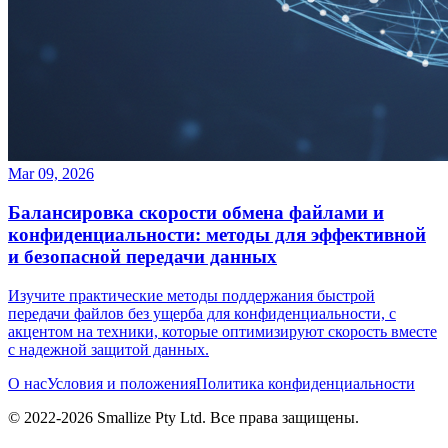
Mar 09, 2026
Балансировка скорости обмена файлами и
конфиденциальности: методы для эффективной
и безопасной передачи данных
Изучите практические методы поддержания быстрой
передачи файлов без ущерба для конфиденциальности, с
акцентом на техники, которые оптимизируют скорость вместе
с надежной защитой данных.
О нас
Условия и положения
Политика конфиденциальности
© 2022-
2026
Smallize Pty Ltd.
Все права защищены.