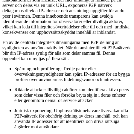
server och delas via en unik URL, exponeras P2P-nätverk
deltagarnas direkta IP-adresser och anslutningsuppgifter för andra
peer i svärmen. Denna inneboende transparens kan avslöja
identifierande information för observatörer eller illvilliga aktörer,
vilket kan leda till integritetsöverträdelser eller till och med juridiska
konsekvenser om upphovsrättsskyddat innehåll är inblandat.
En av de centrala integritetsutmaningarna med P2P-delning är
synligheten av användaraktivitet. När du ansluter till ett P2P-nätverk
blir din IP-adress synlig för alla som delar samma fil. Denna
öppenhet kan utnyttjas på flera sätt:
Spårning och profilering:
Tredje parter eller
övervakningsmyndigheter kan spåra IP-adresser för att bygga
profiler över användarnas fildelningsvanor och intressen.
Riktade attacker:
Illvilliga aktörer kan identifiera aktiva peers
som delar vissa filer och försöka bryta sig in i deras enheter
eller genomföra denial-of-service-attacker.
Juridisk exponering:
Upphovsrättsinnehavare övervakar ofta
P2P-nätverk för obehörig delning av deras innehåll, och kan
använda IP-adresser för att identifiera och driva rättsliga
åtgärder mot användare.