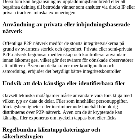
Dessutom kan begränsning av uppladdningsbandbredd eller att
begränsa delning till betrodda vänner som ansluter via direkt IP eller
privata trackers minska exponeringen.
Användning av privata eller inbjudningsbaserade
nätverk
Offentliga P2P-nätverk medför de största integritetsriskerna på
grund av svärmens storlek och öppenhet. Privata eller semi-privata
P2P-nätverk begränsar medlemskap och kontrollerar användare
innan åtkomst ges, vilket gör det svårare för oönskade observatörer
att infiltrera. Även om detta kräver mer konfiguration och
samordning, erbjuder det betydligt bättre integritetskontroller.
Undvik att dela känsliga eller identifierbara filer
Oavsett tekniska motåtgärder måste användare vara försiktiga med
vilken typ av data de delar. Filer som innehåller personuppgifter,
företagshemligheter eller incriminerande innehåll bör aldrig
distribueras över P2P-nätverk. Även om de är krypterade kan
känsliga filer exponeras om nyckeln tappas bort eller läcks.
Regelbundna klientuppdateringar och
säkerhetshygien