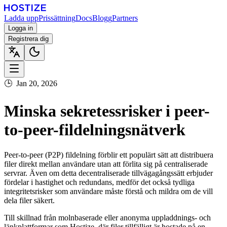
Ladda upp
Prissättning
Docs
Blogg
Partners
Logga in
Registrera dig
🕒
Jan 20, 2026
Minska sekretessrisker i peer-
to-peer-fildelningsnätverk
Peer-to-peer (P2P) fildelning förblir ett populärt sätt att distribuera
filer direkt mellan användare utan att förlita sig på centraliserade
servrar. Även om detta decentraliserade tillvägagångssätt erbjuder
fördelar i hastighet och redundans, medför det också tydliga
integritetsrisker som användare måste förstå och mildra om de vill
dela filer säkert.
Till skillnad från molnbaserade eller anonyma uppladdnings- och
länkplattformar som Hostize, där filer tillfälligt är hostade på en