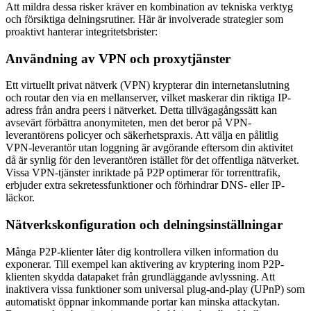
Att mildra dessa risker kräver en kombination av tekniska verktyg
och försiktiga delningsrutiner. Här är involverade strategier som
proaktivt hanterar integritetsbrister:
Användning av VPN och proxytjänster
Ett virtuellt privat nätverk (VPN) krypterar din internetanslutning
och routar den via en mellanserver, vilket maskerar din riktiga IP-
adress från andra peers i nätverket. Detta tillvägagångssätt kan
avsevärt förbättra anonymiteten, men det beror på VPN-
leverantörens policyer och säkerhetspraxis. Att välja en pålitlig
VPN-leverantör utan loggning är avgörande eftersom din aktivitet
då är synlig för den leverantören istället för det offentliga nätverket.
Vissa VPN-tjänster inriktade på P2P optimerar för torrenttrafik,
erbjuder extra sekretessfunktioner och förhindrar DNS- eller IP-
läckor.
Nätverkskonfiguration och delningsinställningar
Många P2P-klienter låter dig kontrollera vilken information du
exponerar. Till exempel kan aktivering av kryptering inom P2P-
klienten skydda datapaket från grundläggande avlyssning. Att
inaktivera vissa funktioner som universal plug-and-play (UPnP) som
automatiskt öppnar inkommande portar kan minska attackytan.