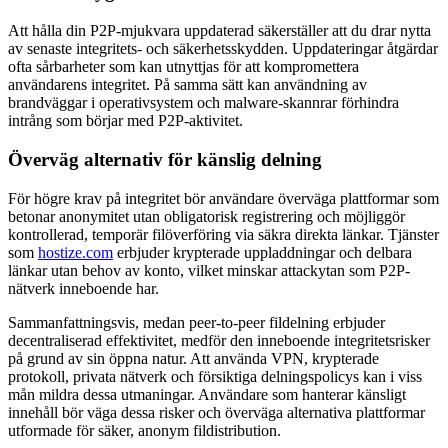
Att hålla din P2P-mjukvara uppdaterad säkerställer att du drar nytta
av senaste integritets- och säkerhetsskydden. Uppdateringar åtgärdar
ofta sårbarheter som kan utnyttjas för att kompromettera
användarens integritet. På samma sätt kan användning av
brandväggar i operativsystem och malware-skannrar förhindra
intrång som börjar med P2P-aktivitet.
Överväg alternativ för känslig delning
För högre krav på integritet bör användare överväga plattformar som
betonar anonymitet utan obligatorisk registrering och möjliggör
kontrollerad, temporär filöverföring via säkra direkta länkar. Tjänster
som
hostize.com
erbjuder krypterade uppladdningar och delbara
länkar utan behov av konto, vilket minskar attackytan som P2P-
nätverk inneboende har.
Sammanfattningsvis, medan peer-to-peer fildelning erbjuder
decentraliserad effektivitet, medför den inneboende integritetsrisker
på grund av sin öppna natur. Att använda VPN, krypterade
protokoll, privata nätverk och försiktiga delningspolicys kan i viss
mån mildra dessa utmaningar. Användare som hanterar känsligt
innehåll bör väga dessa risker och överväga alternativa plattformar
utformade för säker, anonym fildistribution.