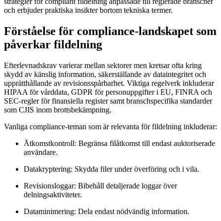
strategier för compliant fildelning anpassade till reglerade branscher
och erbjuder praktiska insikter bortom tekniska termer.
Förståelse för compliance-landskapet som
påverkar fildelning
Efterlevnadskrav varierar mellan sektorer men kretsar ofta kring
skydd av känslig information, säkerställande av dataintegritet och
upprätthållande av revisionsspårbarhet. Viktiga regelverk inkluderar
HIPAA för vårddata, GDPR för personuppgifter i EU, FINRA och
SEC-regler för finansiella register samt branschspecifika standarder
som CJIS inom brottsbekämpning.
Vanliga compliance-teman som är relevanta för fildelning inkluderar:
Åtkomstkontroll:
Begränsa filåtkomst till endast auktoriserade
användare.
Datakryptering:
Skydda filer under överföring och i vila.
Revisionsloggar:
Bibehåll detaljerade loggar över
delningsaktiviteter.
Dataminimering:
Dela endast nödvändig information.