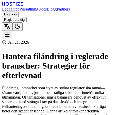
Ladda upp
Prissättning
Docs
Blogg
Partners
Logga in
Registrera dig
🕒
Jan 21, 2026
Hantera filändring i reglerade
branscher: Strategier för
efterlevnad
Fildelning i branscher som styrs av strikta regulatoriska ramar—
såsom vård, finans, juridik och statliga sektorer—innebär unika
utmaningar. Organisationer måste balansera behovet av effektivt
samarbete med stränga krav på dataskydd och integritet.
Felhantering av fildelning kan leda till efterlevnadsbrott, kraftiga
böter och skadat anseende. Denna artikel utforskar effektiva