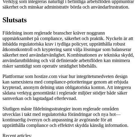
Verktyg som integreras naturligt i befintliga arbetsflöden uppmuntrar
säkerhet och minskar administrativ börda och användarfrustration.
Slutsats
Fildelning inom reglerade branscher kräver noggrann
uppmärksamhet på compliance, säkerhet och praktik. Nyckeln är att
inbädda regulatoriska krav i tydliga policyer, upprätthålla robust
åtkomstkontroll och kryptering samt välja lösningar som balanserar
säkerhet med användarvänlighet. Kombinationen av tekniska skydd,
användarutbildning och väl definierade arbetsflöden kan minimera
risker samtidigt som operativ smidighet bibehålls.
Plattformar som hostize.com visar hur integritetsmedveten design
kan samexistera med compliance-prioriteringar genom att erbjuda
krypterad, anonym delning utan obligatoriska konton. Att integrera
sådana verktyg genomtänkt i reglerade miljöer stödjer både säker
samverkan och lagstadgad efterlevnad.
Slutligen måste fildelningsstrategier inom reglerade områden
utvecklas i takt med regulatoriska förändringar och nya hot—
kontinuerlig översyn och anpassning är avgörande för att
upprätthålla compliance och effektivt skydda känslig information.
Recent articles: