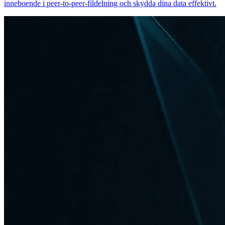
inneboende i peer-to-peer-fildelning och skydda dina data effektivt.