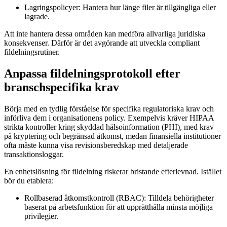
Lagringspolicyer:
Hantera hur länge filer är tillgängliga eller
lagrade.
Att inte hantera dessa områden kan medföra allvarliga juridiska
konsekvenser. Därför är det avgörande att utveckla compliant
fildelningsrutiner.
Anpassa fildelningsprotokoll efter
branschspecifika krav
Börja med en tydlig förståelse för specifika regulatoriska krav och
införliva dem i organisationens policy. Exempelvis kräver HIPAA
strikta kontroller kring skyddad hälsoinformation (PHI), med krav
på kryptering och begränsad åtkomst, medan finansiella institutioner
ofta måste kunna visa revisionsberedskap med detaljerade
transaktionsloggar.
En enhetslösning för fildelning riskerar bristande efterlevnad. Istället
bör du etablera:
Rollbaserad åtkomstkontroll (RBAC):
Tilldela behörigheter
baserat på arbetsfunktion för att upprätthålla minsta möjliga
privilegier.