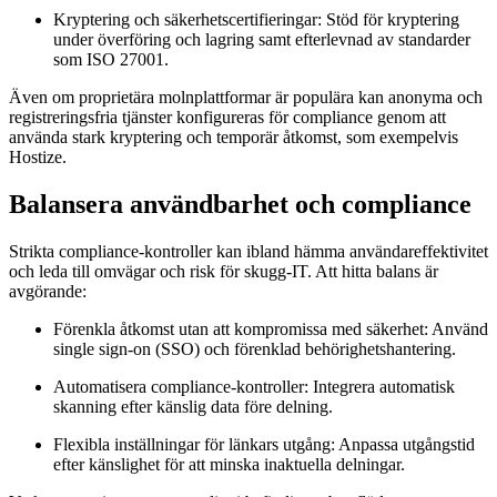
Kryptering och säkerhetscertifieringar:
Stöd för kryptering
under överföring och lagring samt efterlevnad av standarder
som ISO 27001.
Även om proprietära molnplattformar är populära kan anonyma och
registreringsfria tjänster konfigureras för compliance genom att
använda stark kryptering och temporär åtkomst, som exempelvis
Hostize.
Balansera användbarhet och compliance
Strikta compliance-kontroller kan ibland hämma användareffektivitet
och leda till omvägar och risk för skugg-IT. Att hitta balans är
avgörande:
Förenkla åtkomst utan att kompromissa med säkerhet:
Använd
single sign-on (SSO) och förenklad behörighetshantering.
Automatisera compliance-kontroller:
Integrera automatisk
skanning efter känslig data före delning.
Flexibla inställningar för länkars utgång:
Anpassa utgångstid
efter känslighet för att minska inaktuella delningar.