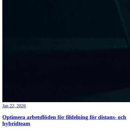
Jan 22, 2026
Optimera arbetsflöden för fildelning för distans- och
hybridteam