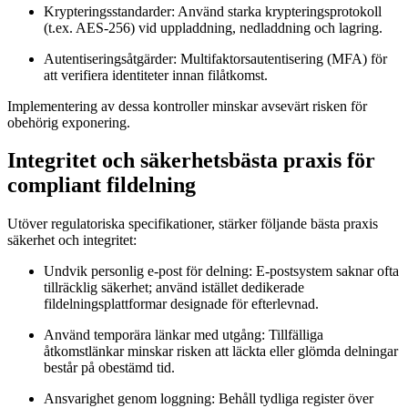
Krypteringsstandarder:
Använd starka krypteringsprotokoll
(t.ex. AES-256) vid uppladdning, nedladdning och lagring.
Autentiseringsåtgärder:
Multifaktorsautentisering (MFA) för
att verifiera identiteter innan filåtkomst.
Implementering av dessa kontroller minskar avsevärt risken för
obehörig exponering.
Integritet och säkerhetsbästa praxis för
compliant fildelning
Utöver regulatoriska specifikationer, stärker följande bästa praxis
säkerhet och integritet:
Undvik personlig e-post för delning:
E-postsystem saknar ofta
tillräcklig säkerhet; använd istället dedikerade
fildelningsplattformar designade för efterlevnad.
Använd temporära länkar med utgång:
Tillfälliga
åtkomstlänkar minskar risken att läckta eller glömda delningar
består på obestämd tid.
Ansvarighet genom loggning:
Behåll tydliga register över