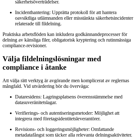
säkerhetsöverträdelser.
Incidenthantering:
Upprätta protokoll för att hantera
oavsiktliga utlämnanden eller misstänkta säkerhetsincidenter
relaterade till fildelning.
Praktiska arbetsflöden kan inkludera godkännandeprocesser för
delning av känsliga filer, obligatorisk kryptering och rutinmässiga
compliance-revisioner.
Välja fildelningslösningar med
compliance i åtanke
Att välja rätt verktyg är avgörande men komplicerat av reglernas
mångfald. Vid utvärdering bör du överväga:
Dataresidens:
Lagringsplatsens överensstämmelse med
datasuveränitetslagar.
Verifierings- och autentiseringsmetoder:
Möjlighet att
integrera med företagsidentitetsleverantörer.
Revisions- och loggeringsmöjligheter:
Omfattande
metadatafångst som täcker alla relevanta delningsaktiviteter.