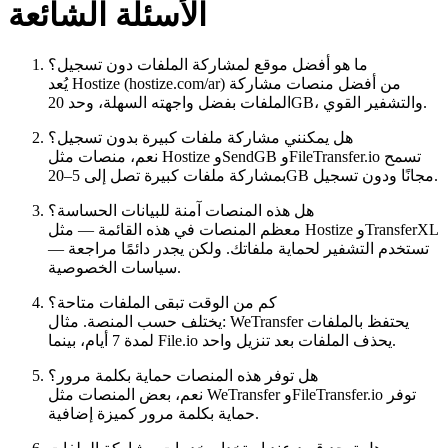
الأسئلة الشائعة
ما هو أفضل موقع لمشاركة الملفات دون تسجيل؟
يُعد Hostize (hostize.com/ar) من أفضل منصات مشاركة
الملفات بفضل واجهته السهلة، وحد 20GB، والتشفير القوي.
هل يمكنني مشاركة ملفات كبيرة بدون تسجيل؟
نعم، منصات مثل Hostize وSendGB وFileTransfer.io تسمح
بمشاركة ملفات كبيرة تصل إلى 5–20GB مجانًا ودون تسجيل.
هل هذه المنصات آمنة للبيانات الحساسة؟
معظم المنصات في هذه القائمة — مثل Hostize وTransferXL
— تستخدم التشفير لحماية ملفاتك. ولكن يجدر دائمًا مراجعة
سياسات الخصوصية.
كم من الوقت تبقى الملفات متاحة؟
يختلف حسب المنصة. مثال: WeTransfer يحتفظ بالملفات
لمدة 7 أيام، بينما File.io يحذف الملفات بعد تنزيل واحد.
هل توفر هذه المنصات حماية بكلمة مرور؟
نعم، بعض المنصات مثل WeTransfer وFileTransfer.io توفر
حماية بكلمة مرور كميزة إضافية.