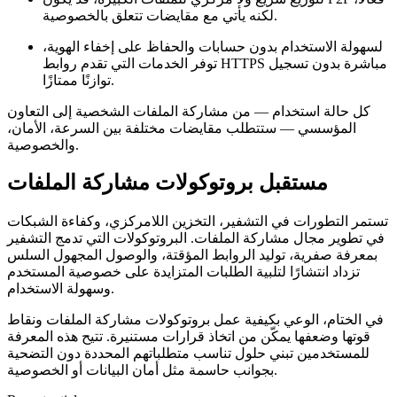
لكنه يأتي مع مقايضات تتعلق بالخصوصية.
لسهولة الاستخدام بدون حسابات والحفاظ على إخفاء الهوية،
توفر الخدمات التي تقدم روابط HTTPS مباشرة بدون تسجيل
توازنًا ممتازًا.
كل حالة استخدام — من مشاركة الملفات الشخصية إلى التعاون
المؤسسي — ستتطلب مقايضات مختلفة بين السرعة، الأمان،
والخصوصية.
مستقبل بروتوكولات مشاركة الملفات
تستمر التطورات في التشفير، التخزين اللامركزي، وكفاءة الشبكات
في تطوير مجال مشاركة الملفات. البروتوكولات التي تدمج التشفير
بمعرفة صفرية، توليد الروابط المؤقتة، والوصول المجهول السلس
تزداد انتشارًا لتلبية الطلبات المتزايدة على خصوصية المستخدم
وسهولة الاستخدام.
في الختام، الوعي بكيفية عمل بروتوكولات مشاركة الملفات ونقاط
قوتها وضعفها يمكّن من اتخاذ قرارات مستنيرة. تتيح هذه المعرفة
للمستخدمين تبني حلول تناسب متطلباتهم المحددة دون التضحية
بجوانب حاسمة مثل أمان البيانات أو الخصوصية.