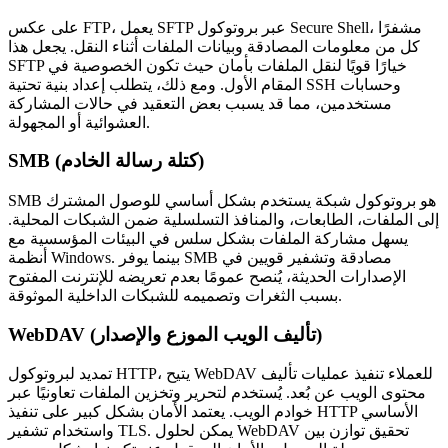
على عكس FTP، يعمل SFTP عبر بروتوكول Secure Shell، مشفرًا
كل من معلومات المصادقة وبيانات الملفات أثناء النقل. يجعل هذا
SFTP خيارًا قويًا لنقل الملفات بأمان حيث تكون الخصوصية في
المقام الأول. ومع ذلك، يتطلب إعداد بنية تحتية SSH وحسابات
مستخدمين، مما قد يسبب بعض التعقيد في حالات المشاركة
العشوائية أو المجهولة.
SMB (كتلة رسالة الخادم)
SMB هو بروتوكول شبكة يستخدم بشكل أساسي للوصول المشترك
إلى الملفات، الطابعات، والمنافذ التسلسلية ضمن الشبكات المحلية.
يسهل مشاركة الملفات بشكل سلس في البيئات المؤسسية مع
أنظمة Windows. بينما يوفر SMB مصادقة وتشفير قويين في
الإصدارات الحديثة، يُنصح عمومًا بعدم تعريضه للإنترنت المفتوح
بسبب الثغرات وتصميمه للشبكات الداخلية الموثوقة.
WebDAV (تأليف الويب الموزع والإصدار)
تمديد لبروتوكول HTTP، يتيح WebDAV للعملاء تنفيذ عمليات تأليف
محتوى الويب عن بُعد. يُستخدم لتحرير وتخزين الملفات تعاونيًا عبر
خوادم الويب. يعتمد الأمان بشكل كبير على تنفيذ HTTP الأساسي
واستخدام تشفير TLS. يمكن لحلول WebDAV تحقيق توازن بين