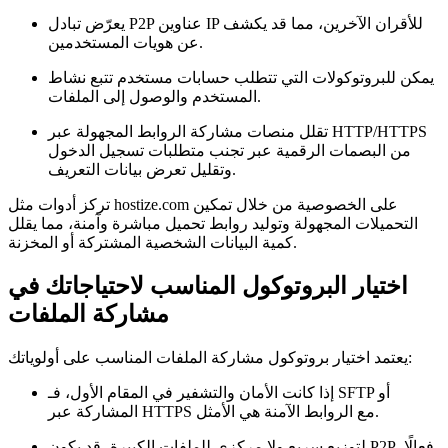
يعرّض تبادل P2P عناوين IP للأقران الآخرين، مما قد يكشف
عن هويات المستخدمين.
يمكن للبروتوكولات التي تتطلب حسابات مستخدم تتبع نشاط
المستخدم والوصول إلى الملفات.
تقلل منصات مشاركة الروابط المجهولة عبر HTTP/HTTPS
من البصمات الرقمية عبر تجنب متطلبات تسجيل الدخول
وتقليل تعرض بيانات التعريف.
تركز أدوات مثل hostize.com على الخصوصية من خلال تمكين
التحميلات المجهولة وتوليد روابط تحميل مباشرة وآمنة، مما يقلل
كمية البيانات الشخصية المشتركة أو المخزنة.
اختيار البروتوكول المناسب لاحتياجاتك في
مشاركة الملفات
يعتمد اختيار بروتوكول مشاركة الملفات المناسب على أولوياتك:
إذا كانت الأمان والتشفير في المقام الأول، فـ SFTP أو
المشاركة عبر HTTPS مع الروابط الآمنة هي الأمثل.
لتوزيع سريع ولا مركزي للملفات الكبيرة، قد يكون P2P فعالًا،