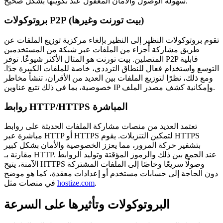
سهولة الوصول والأمان المعقول عند تكوينها بشكل صحيح.
بروتوكولات P2P (بيت تورنت وغيرها)
تقوم بروتوكولات النظير إلى النظير بإلغاء مركزية توزيع الملفات عن
طريق مشاركة أجزاء من الملفات عبر شبكة من المستخدمين
المتصلين. بيت تورنت هو المثال الأكثر شيوعًا. توفر P2P قابلية
التوسع واستخدام فعال للنطاق الترددي، خاصة للملفات الكبيرة جدًا.
ومع ذلك، نظرًا لتوزيع الملفات بين العديد من الأقران، تنشأ مخاطر
خصوصية، بما في ذلك تتبع عناوين IP وإمكانية كشف مصدر الملف.
روابط HTTP/HTTPS المباشرة
تعتمد العديد من منصات مشاركة الملفات الحديثة على روابط
مباشرة عبر HTTP أو HTTPS لتمكين التنزيلات. يقوم HTTPS
بتشفير حركة المرور، مما يعزز الخصوصية والأمان بشكل كبير
مقارنة بـ HTTP. عند الجمع بين ذلك والرموز المؤقتة وتوليد الروابط
الآمنة، يتيح HTTPS وصولًا سريعًا وخاصًا إلى الملفات المشتركة
دون الحاجة إلى حسابات مستخدم أو إعدادات معقدة، كما هو موضح
.
hostize.com
في منصات مثل
البروتوكولات وتأثيرها على السرعة