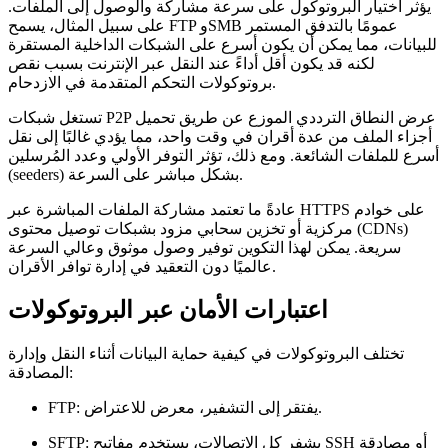
يؤثر اختيار البروتوكول على سرعة مشاركة والوصول إلى الملفات.
على سبيل المثال، يسمح FTP وSMB عمومًا بالتدفق المستمر
للبيانات، مما يمكن أن يكون أسرع على الشبكات الداخلية المستقرة
لكنه قد يكون أقل أداءً عند النقل عبر الإنترنت بسبب نقص
بروتوكولات التحكم المتقدمة في الازدحام.
تستغل شبكات P2P عرض النطاق الترددي الموزع عن طريق تحميل
أجزاء الملف من عدة أقران في وقت واحد، مما يؤدي غالبًا إلى نقل
أسرع للملفات الشائعة. ومع ذلك، تؤثر التوفر الأولي وعدد المُرسلين
(seeders) بشكل مباشر على السرعة.
عادةً ما تعتمد مشاركة الملفات المباشرة عبر HTTPS على خوادم
مركزية أو تخزين سحابي مزود بشبكات توصيل محتوى (CDNs)
سريعة. يمكن لهذا التكوين توفير وصول موثوق وعالي السرعة
عالميًا دون التعقيد في إدارة توافر الأقران.
اعتبارات الأمان عبر البروتوكولات
تختلف البروتوكولات في كيفية حماية البيانات أثناء النقل وإدارة
المصادقة:
يفتقر إلى التشفير، معرض للاعتراض.
FTP:
يشفر كل الاتصالات، يستخدم مفاتيح SSH أو مصادقة
SFTP: