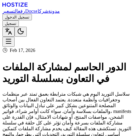
مدونة
شركاء
Docs
رفع
التسعير
تسجيل الدخول
تسجيل
🕒
Feb 17, 2026
الدور الحاسم لمشاركة الملفات
في التعاون بسلسلة التوريد
سلاسل التوريد اليوم هي شبكات مترابطة بعمق تمتد عبر منظمات
وجغرافيات وأنظمة متعددة. يعتمد التعاون الفعال بين أصحاب
المصلحة المتنوعين بشكل كبير على تبادل البيانات والوثائق
والملفات بسلاسة وأمان. سواء كانت أوامر شراء، فواتير، manifests
الشحن، مواصفات المنتج، أو شهادات الامتثال، فإن القدرة على
مشاركة الملفات بسرعة وأمان تؤثر على كل حلقة في سلسلة
التوريد. تستكشف هذه المقالة كيف يخدم مشاركة الملفات كتمكين
أساسي لتعاون سلسلة التوريد، التحديات التي يطرحها، والنهج