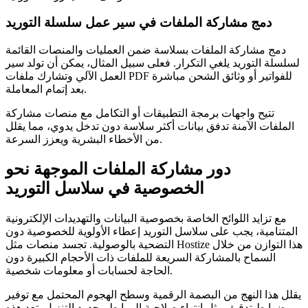
دمج مشاركة الملفات في سير عمل سلسلة التوريد
دمج مشاركة الملفات بسلاسة ضمن العمليات والمنصات القائمة
لسلسلة التوريد يلغي التكرار. فعلى سبيل المثال، يمكن أن تولد سير
العمل الآلي وتشارك ملفات PDF للفواتير أو وثائق الشحن مباشرة
بعد إتمام المعاملة.
تتيح واجهات برمجة التطبيقات أو التكامل مع منصات مشاركة
الملفات الآمنة تدفق بيانات أكثر سلاسة دون تدخل يدوي، مما يقلل
من الأخطاء البشرية ويعزز السرعة.
دور مشاركة الملفات الموجهة نحو
الخصوصية في سلاسل التوريد
مع تزايد اللوائح الخاصة بخصوصية البيانات والتهديدات الإلكترونية
المتنامية، يجب على سلاسل التوريد إعطاء الأولوية للخصوصية دون
التضحية بالوصولية. تجسد منصات مثل Hostize هذا التوازن من خلال
السماح بالمشاركة السريعة للملفات ذات الأحجام الكبيرة دون
الحاجة لحسابات أو معلومات شخصية.
يقلل هذا النهج من البصمة الرقمية وسطح الهجوم المحتمل مع توفير
ضوابط تدقيق مثل انتهاء صلاحية الروابط وحدود التنزيل. تعد هذه