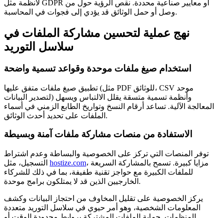
لأنظمة مثل GDPR أو معايير صناعية محددة. نقص الرؤية حول من
وصل أو حمل الوثائق قد يؤدي إلى فجوات في المحاسبة.
نهج عملية لتحسين مشاركة الملفات في
سلاسل التوريد
استخدام صيغ ملفات موحدة وقواعد تسمية واضحة
تطبيق صيغ ملفات متفق عليها (مثل PDF للوثائق، CSV موحد
لتصدير البيانات) وأنظمة تسمية متسقة يقلل الالتباس ويسهل
المعالجة الآلية. تساعد أرقام النسخ وتواريخ الطابع الزمني في أسماء
الملفات على تحديد أحدث الوثائق.
الاستفادة من منصات مشاركة ملفات آمنة وبسيطة
توفر المنصات التي تركز على الخصوصية والبساطة وعدم اشتراط
، مزايا كبيرة. تسمح بالمشاركة السريعة
hostize.com
التسجيل، مثل
للملفات الكبيرة مع حواجز تقنية طفيفة، بما في ذلك للشركاء
الخارجيين الذين قد لا يمتلكون برامج موحدة.
يركز الخصوصية على تقليل المخاوف من احتجاز البيانات وكشف
المعلومات الشخصية، وهو أمر حيوي في سلاسل التوريد متعددة
المنظمات. حماية الملفات المشتركة بروابط محدودة الوقت أو