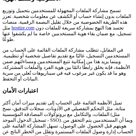
تسمح مشاركة الملفات المجهولة للمستخدمين بتحميل وتوزيع
الملفات بدون إنشاء حساب أو الكشف عن معلومات شخصية. تعزز
هذه الطريقة الخصوصية من خلال تقليل البصمة الرقمية. منصات
تجسد هذا النهج بمشاركة سريعة للملفات دون
hostize.com
مثل
تسجيل، مع ضمان بقاء هوية المستخدمين خاصة ما لم يكشفوا عنها
طوعًا.
في المقابل، تتطلب مشاركة الملفات القائمة على الحساب من
المستخدمين التسجيل، غالبًا مع تقديم تفاصيل شخصية أو تنظيمية.
وبينما يزيد هذا من إمكانية تتبع المستخدمين ومساءلتهم ضمن
الأنظمة، فإنه يخلق رابطًا دائمًا بين هوية الفرد والملفات المشتركة،
وهو ما قد يكون غير مرغوب فيه في سيناريوهات تُعلي من سرية
البيانات أو التحفظ.
اعتبارات الأمان
تميل الأنظمة القائمة على الحساب إلى تقديم ميزات أمان أكثر
متانة، مثل التحكم التفصيلي في الأذونات، سجلات التدقيق، نسخ
الملفات، والتكامل مع بروتوكولات المصادقة المؤسسية (مثل
تسجيل الدخول الموحد - SSO). وبما أن المستخدمين يتم التحقق من
هويتهم قبل الحصول على الوصول، تسهل المشاركة القائمة على
الحساب إدارة وصول الملفات المستمرة وتقلل من الخطر الناتج عن