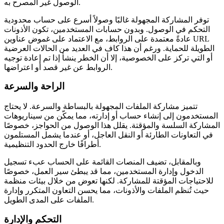
الوصول غير المصرح به.
توفر المشاركة المجهولة غالبًا وصولاً أسرع على حساب محدودية
التحكم في الوصول. وبدون حسابات المستخدمين، تكون الأذونات
عادةً معتمدة على الروابط، مع الاعتماد على غموض عناوين URL
الطويلة للحماية. ورغم أن هذا كاف في العديد من الحالات العرضية
أو التي تركز على الخصوصية، إلا أن الخطر ينشأ إذا تم إعادة توجيه
الروابط عن غير قصد أو اعتراضها.
الراحة والسرعة
تتميز مشاركة الملفات المجهولة بالبساطة والسرعة. لا يحتاج
المستخدمون إلى إنشاء حساب أو إدارته، مما يمكّن من سيناريوهات
المشاركة السلسة والمؤقتة. يقلل هذا الوصول من الحواجز، خصوصًا
في التعاونات الطارئة أو النقل العاجل، أو عندما يشمل المستلمون
أطرافًا خارج الحدود التنظيمية.
وبالمقابل، تضيف المنصات القائمة على الحساب عبء تسجيل
الدخول وإدارة المستخدمين، مما قد يبطئ سير العمل، خصوصًا
للاحتياجات المؤقتة للمشاركة. لكنها تعوض من خلال بيئات منظمة
حيث تُنظم الملفات والأذونات، مما يحسن التعاون المتكرر وإدارة
الملفات على المدى الطويل.
التحكم والإدارة