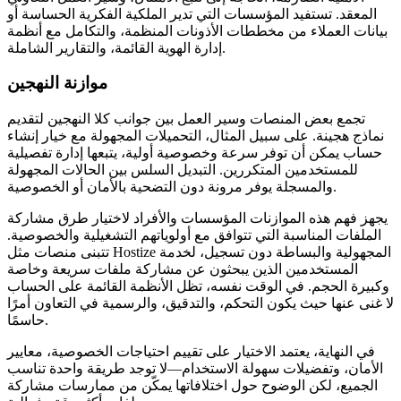
المعقد. تستفيد المؤسسات التي تدير الملكية الفكرية الحساسة أو
بيانات العملاء من مخططات الأذونات المنظمة، والتكامل مع أنظمة
إدارة الهوية القائمة، والتقارير الشاملة.
موازنة النهجين
تجمع بعض المنصات وسير العمل بين جوانب كلا النهجين لتقديم
نماذج هجينة. على سبيل المثال، التحميلات المجهولة مع خيار إنشاء
حساب يمكن أن توفر سرعة وخصوصية أولية، يتبعها إدارة تفصيلية
للمستخدمين المتكررين. التبديل السلس بين الحالات المجهولة
والمسجلة يوفر مرونة دون التضحية بالأمان أو الخصوصية.
يجهز فهم هذه الموازنات المؤسسات والأفراد لاختيار طرق مشاركة
الملفات المناسبة التي تتوافق مع أولوياتهم التشغيلية والخصوصية.
تتبنى منصات مثل Hostize المجهولية والبساطة دون تسجيل، لخدمة
المستخدمين الذين يبحثون عن مشاركة ملفات سريعة وخاصة
وكبيرة الحجم. في الوقت نفسه، تظل الأنظمة القائمة على الحساب
لا غنى عنها حيث يكون التحكم، والتدقيق، والرسمية في التعاون أمرًا
حاسمًا.
في النهاية، يعتمد الاختيار على تقييم احتياجات الخصوصية، معايير
الأمان، وتفضيلات سهولة الاستخدام—لا توجد طريقة واحدة تناسب
الجميع، لكن الوضوح حول اختلافاتها يمكّن من ممارسات مشاركة