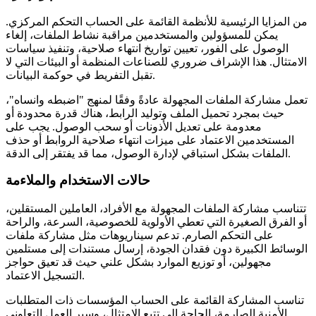
من المزايا الرئيسية للأنظمة القائمة على الحساب التحكم المركزي.
يمكن للمسؤولين والمستخدمين مراقبة نشاط الملفات، إلغاء
الوصول على الفور، تعيين تواريخ انتهاء صلاحية، وتنفيذ سياسات
الامتثال. هذا الإشراف ضروري للصناعات المنظمة أو البيئات التي لا
تقبل التفريط في حوكمة البيانات.
تعمل مشاركة الملفات المجهولة عادةً وفقًا لمنهج "اضبطه وانساه"،
حيث بمجرد تحميل الملف وتوليد الرابط، هناك قدرة محدودة أو
معدومة على تعديل الأذونات أو سحب الوصول. يجب على
المستخدمين الاعتماد على ميزات انتهاء صلاحية الروابط أو حذف
الملفات بشكل استباقي لإدارة الوصول، مما قد يفتقر إلى الدقة.
حالات الاستخدام والملاءمة
تتناسب مشاركة الملفات المجهولة مع الأفراد، العاملين المستقلين،
أو الفرق الصغيرة التي تعطي الأولوية للخصوصية، السرعة، والراحة
على التحكم الصارم. تدعم سيناريوهات مثل مشاركة ملفات
الوسائط الكبيرة دون فقدان الجودة، إرسال مستندات إلى مستلمين
مجهولين، أو توزيع الموارد بشكل علني حيث قد تعيق حواجز
التسجيل الاعتماد.
تناسب المشاركة القائمة على الحساب المؤسسات ذات المتطلبات
الأمنية الصارمة، الحاجة إلى تتبع الامتثال، وسير العمل التعاوني