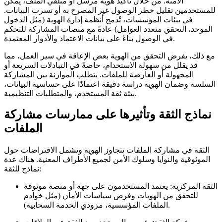
الآمنة. من خلال تأكيد هوية مرسل أو متلقي الملف، يمكن
للمستخدمين تقليل خطر الوصول غير المصرح به أو تسرب البيانات.
في بيئات المؤسسات، تُدمج أنظمة إدارة الهوية (مثل الدخول
الموحد، التحقق متعدد العوامل) عادةً مع منصات المشاركة للتحكم
في الوصول بناءً على بيانات الاعتماد والأدوار المعتمدة.
مع ذلك، يفرض التحقق من الهوية بعض الإعاقة في سير العمل، مما
قد يقلل من سهولة الاستخدام، خاصةً في التبادلات السريعة أو
المجهولة أو العارضة للملفات. يتطلب الموازنة بين المشاركة
السلسة وضمان الهوية دراسة دقيقة اعتمادًا على حساسية البيانات،
بيئة ثقة المستخدم، والمتطلبات التنظيمية.
نماذج الثقة وتأثيرها على ممارسات مشاركة
الملفات
الثقة في مشاركة الملفات تتجاوز الهوية وتشمل الافتراضات حول
الموثوقية والنوايا وسلوك الأمن لجميع الأطراف المعنية. هناك عدة
نماذج للثقة:
الثقة المركزية:
يعتمد المستخدمون على جهة أو منصة موثوقة
للتحقق من الهويات وفرض سياسات الأمان (مثل خوادم
الملفات المؤسسية، مزودي الخدمة السحابية).