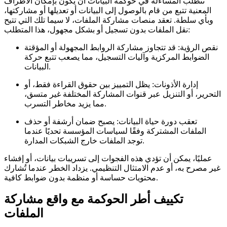
تتطلب المساءلة في حوكمة البيانات أن يكون بإمكان الأطراف
المعنية تتبع من قام بالوصول إلى البيانات أو تعديلها أو مشاركتها،
وبأي سلطة. تعقد منصات مشاركة الملفات، لا سيما تلك التي تتيح
نقل الملفات بدون تسجيل أو بشكل مجهول، هذا المتطلب:
نقص الرؤية:
قد تتجاوز مشاركة الروابط المجهولة أو المؤقتة
الضوابط المركزية وآليات التسجيل، مما يصعب تتبع حركة
البيانات.
إدارة الأذونات:
يظل التمييز بين حقوق القراءة فقط، أو
التحرير، أو التنزيل عبر قنوات المشاركة المختلفة غير متسق،
مما يزيد مخاطر التسرب.
تعقب دورة حياة البيانات:
يصبح ضمان أرشفة أو حذف
الملفات المشتركة وفقًا لسياسات المؤسسة تحديًا عندما
توجد الملفات خارج الشبكات المدارة.
عمليًا، يمكن أن تؤدي هذه الفجوات إلى تسريبات بيانات، أو إفشاء
غير مصرح به، أو عدم الامتثال التنظيمي. يزداد الخطر عندما تُشارك
محتويات حساسة أو منظمة بدون ضوابط كافية.
تكييف أطر الحوكمة مع واقع مشاركة
الملفات