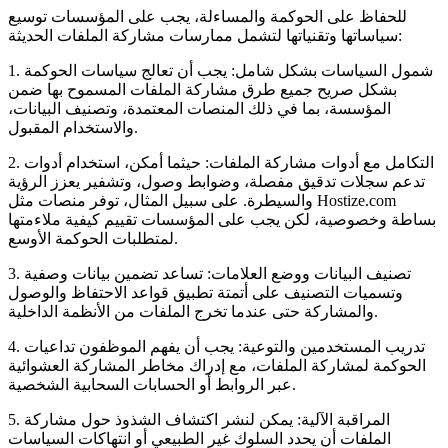
للحفاظ على الحوكمة والمساءلة، يجب على المؤسسات توسيع
سياساتها وتقنياتها لتشمل ممارسات مشاركة الملفات الحديثة:
1. شمول السياسات بشكل شامل:
يجب أن تعالج سياسات الحوكمة
بشكل صريح جميع طرق مشاركة الملفات المسموح بها ضمن
المؤسسة، بما في ذلك المنصات المعتمدة، وتصنيف البيانات،
والاستخدام المقبول.
2. التكامل مع أدوات مشاركة الملفات:
حيثما أمكن، استخدام أدوات
تدعم سجلات تدقيق مفصلة، وضوابط وصول، وتشفير يعزز الرؤية
والسيطرة. على سبيل المثال، توفر منصات مثل Hostize.com
بساطة وخصوصية، لكن يجب على المؤسسات تقييم كيفية ملاءمتها
لمتطلبات الحوكمة الأوسع.
3. تصنيف البيانات ووضع العلامات:
تساعد تضمين بيانات وصفية
وتسميات التصنيف على أتمتة تطبيق قواعد الاحتفاظ والوصول
والمشاركة حتى عندما تخرج الملفات من الأنظمة الداخلية.
4. تدريب المستخدمين والتوعية:
يجب أن يفهم الموظفون تداعيات
الحوكمة لمشاركة الملفات، مع إدراك مخاطر المشاركة العشوائية
عبر الروابط أو الحسابات السحابية الشخصية.
5. المراقبة الآلية:
يمكن لنشر اكتشاف الشذوذ حول مشاركة
الملفات أن يحدد السلوك غير الطبيعي أو انتهاكات السياسات