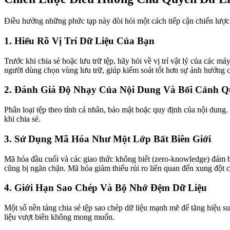
Điều hướng những phức tạp này đòi hỏi một cách tiếp cận chiến lược 
1. Hiểu Rõ Vị Trí Dữ Liệu Của Bạn
Trước khi chia sẻ hoặc lưu trữ tệp, hãy hỏi về vị trí vật lý của các m
người dùng chọn vùng lưu trữ, giúp kiểm soát tốt hơn sự ảnh hưởng 
2. Đánh Giá Độ Nhạy Của Nội Dung Và Bối Cảnh Q
Phân loại tệp theo tính cá nhân, bảo mật hoặc quy định của nội dung. 
khi chia sẻ.
3. Sử Dụng Mã Hóa Như Một Lớp Bất Biên Giới
Mã hóa đầu cuối và các giao thức không biết (zero-knowledge) đảm b
cũng bị ngăn chặn. Mã hóa giảm thiểu rủi ro liên quan đến xung đột 
4. Giới Hạn Sao Chép Và Bộ Nhớ Đệm Dữ Liệu
Một số nền tảng chia sẻ tệp sao chép dữ liệu mạnh mẽ để tăng hiệu s
liệu vượt biên không mong muốn.