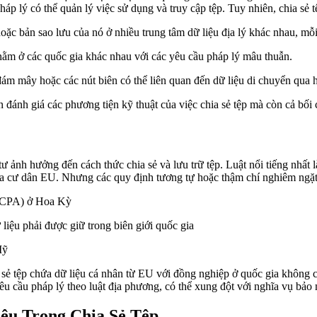
p lý có thể quản lý việc sử dụng và truy cập tệp. Tuy nhiên, chia sẻ t
hoặc bản sao lưu của nó ở nhiều trung tâm dữ liệu địa lý khác nhau, mỗ
nằm ở các quốc gia khác nhau với các yêu cầu pháp lý mâu thuẫn.
đám mây hoặc các nút biên có thể liên quan đến dữ liệu di chuyển qua 
đánh giá các phương tiện kỹ thuật của việc chia sẻ tệp mà còn cả bối c
ng tư ảnh hưởng đến cách thức chia sẻ và lưu trữ tệp. Luật nổi tiếng 
 của cư dân EU. Nhưng các quy định tương tự hoặc thậm chí nghiêm ngặt
(CCPA) ở Hoa Kỳ
liệu phải được giữ trong biên giới quốc gia
Mỹ
chia sẻ tệp chứa dữ liệu cá nhân từ EU với đồng nghiệp ở quốc gia khôn
êu cầu pháp lý theo luật địa phương, có thể xung đột với nghĩa vụ bảo
ệu Trong Chia Sẻ Tệp