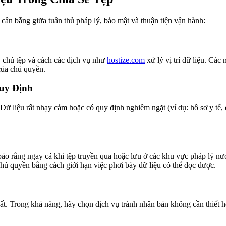
cân bằng giữa tuân thủ pháp lý, bảo mật và thuận tiện vận hành:
áy chủ tệp và cách các dịch vụ như
hostize.com
xử lý vị trí dữ liệu. Các
của chủ quyền.
uy Định
Dữ liệu rất nhạy cảm hoặc có quy định nghiêm ngặt (ví dụ: hồ sơ y tế, 
ảo rằng ngay cả khi tệp truyền qua hoặc lưu ở các khu vực pháp lý n
chủ quyền bằng cách giới hạn việc phơi bày dữ liệu có thể đọc được.
uất. Trong khả năng, hãy chọn dịch vụ tránh nhân bản không cần thiết 