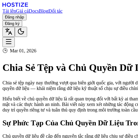
Tải lên
Giá cả
Docs
Blog
Đối tác
Đăng nhập
Đăng ký
🕒
Mar 01, 2026
Chia Sẻ Tệp và Chủ Quyền Dữ
Chia sẻ tệp ngày nay thường vượt qua biên giới quốc gia, với người d
quyền dữ liệu — khái niệm rằng dữ liệu kỹ thuật số chịu sự điều chỉnh
Hiểu biết về chủ quyền dữ liệu là rất quan trọng đối với bất kỳ ai th
mật và các thực hành an ninh. Bài viết này xem xét những tác động củ
duy trì quyền riêng tư và tuân thủ quy định trong môi trường toàn cầu
Sự Phức Tạp Của Chủ Quyền Dữ Liệu Tro
Chủ quyền dữ liệu đề cập đến nguyên tắc rằng dữ liệu chịu sự điều chỉ