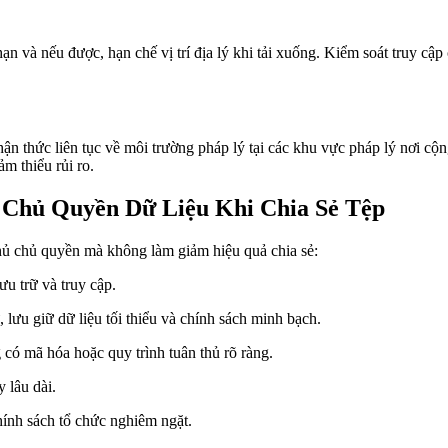
ạn và nếu được, hạn chế vị trí địa lý khi tải xuống. Kiểm soát truy cập
ận thức liên tục về môi trường pháp lý tại các khu vực pháp lý nơi cộn
m thiểu rủi ro.
 Chủ Quyền Dữ Liệu Khi Chia Sẻ Tệp
thủ chủ quyền mà không làm giảm hiệu quả chia sẻ:
u trữ và truy cập.
 lưu giữ dữ liệu tối thiểu và chính sách minh bạch.
có mã hóa hoặc quy trình tuân thủ rõ ràng.
 lâu dài.
hính sách tổ chức nghiêm ngặt.