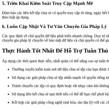
5. Triển Khai Kiểm Soát Truy Cập Mạnh Mẽ
Đảm bảo các liên kết tệp chia sẻ có quyền truy cập rõ ràng, ngày hết h
theo luật áp dụng.
6. Luôn Cập Nhật Và Tư Vấn Chuyên Gia Pháp Lý
Các quy định về chủ quyền dữ liệu phát triển nhanh chóng. Duy trì nh
chuyên gia pháp lý chuyên về bảo mật dữ liệu và chủ quyền có thể giả
Thực Hành Tốt Nhất Để Hỗ Trợ Tuân Thủ
Áp dụng các thói quen thực tiễn, nhất quán có thể nâng cao sự tuân 
Thường xuyên kiểm toán nơi dữ liệu chia sẻ tệp của bạn được lư
Sử dụng các giải pháp chia sẻ tệp nhấn mạnh về quyền riêng tư,
Tránh chuyển các tệp có quy định hoặc rất nhạy cảm khi không 
Sử dụng liên kết chia sẻ tạm thời nếu có thể để hạn chế phơi bày
Kết hợp các giải pháp công nghệ (mã hóa, rào địa lý) với các c