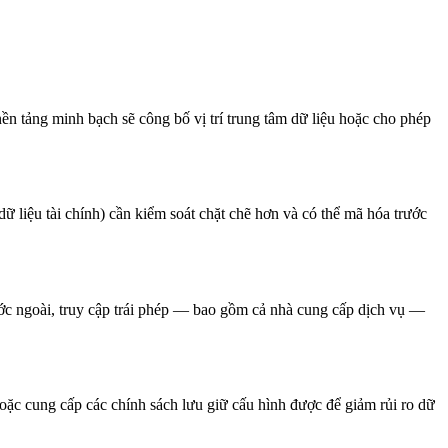
 nền tảng minh bạch sẽ công bố vị trí trung tâm dữ liệu hoặc cho phép
dữ liệu tài chính) cần kiểm soát chặt chẽ hơn và có thể mã hóa trước
ước ngoài, truy cập trái phép — bao gồm cả nhà cung cấp dịch vụ —
hoặc cung cấp các chính sách lưu giữ cấu hình được để giảm rủi ro dữ