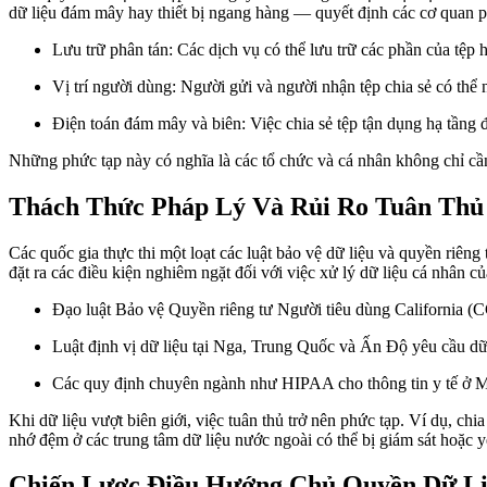
dữ liệu đám mây hay thiết bị ngang hàng — quyết định các cơ quan phá
Lưu trữ phân tán:
Các dịch vụ có thể lưu trữ các phần của tệp 
Vị trí người dùng:
Người gửi và người nhận tệp chia sẻ có thể 
Điện toán đám mây và biên:
Việc chia sẻ tệp tận dụng hạ tầng 
Những phức tạp này có nghĩa là các tổ chức và cá nhân không chỉ cần 
Thách Thức Pháp Lý Và Rủi Ro Tuân Thủ
Các quốc gia thực thi một loạt các luật bảo vệ dữ liệu và quyền riê
đặt ra các điều kiện nghiêm ngặt đối với việc xử lý dữ liệu cá nhân
Đạo luật Bảo vệ Quyền riêng tư Người tiêu dùng California 
Luật định vị dữ liệu tại Nga, Trung Quốc và Ấn Độ yêu cầu dữ 
Các quy định chuyên ngành như HIPAA cho thông tin y tế ở 
Khi dữ liệu vượt biên giới, việc tuân thủ trở nên phức tạp. Ví dụ, 
nhớ đệm ở các trung tâm dữ liệu nước ngoài có thể bị giám sát hoặc y
Chiến Lược Điều Hướng Chủ Quyền Dữ Li